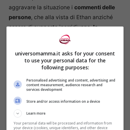
aggravare la situazione i
commenti delle
persone
, che alla vista di Ethan anziché
essere di supporto inorridivano,
lo
chiamavano “mostro” o addirittura
incolpavano la mamma di aver fatto
universomamma.it asks for your consent
qualcosa al viso del bambino
.
to use your personal data for the
following purposes:
Con il passare delle settimane
la parte
Personalised advertising and content, advertising and
destra del suo viso
, incluso il canale
content measurement, audience research and
services development
uditivo, e l’interno della bocca erano
Store and/or access information on a device
ricoperti da una
massa grumosa di colore
Learn more
rosso acceso
. Inoltre
al compimento dei 2
Your personal data will be processed and information from
mesi Ethan ha iniziato a respirare con
your device (cookies, unique identifiers, and other device