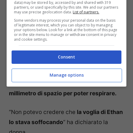
data) may be stored by, accessed by and shared with 319
fatica
, e con la bocca riusciva a malapena
partners, or used specifically by this site. We and our partners
may use precise geolocation data.
List of partners.
a prendere il seno della mamma.
Some vendors may process your personal data on the basis
of legitimate interest, which you can object to by managing
your options below. Look for a link at the bottom of this page
I genitori hanno quindi portato Ethan in
or in the site menu to manage or withdraw consent in privacy
and cookie settings.
ospedale, dove i chirurghi hanno scoperto
che la voglia, che era un
emangioma
, dopo
Consent
aver raggiunto la bocca
stava crescendo
anche nella trachea
, bloccando di fatto
Manage options
l’aria.
Ad Ethan era rimasto solo 1
millimetro di spazio per poter respirare.
“Non potevo credere che
la voglia di Ethan
lo stava soffocando
” ha dichiarato la
donna.