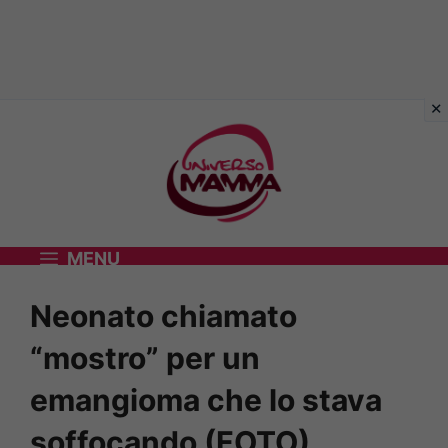
Vai
al
contenuto
MENU
Neonato chiamato
“mostro” per un
emangioma che lo stava
soffocando (FOTO)