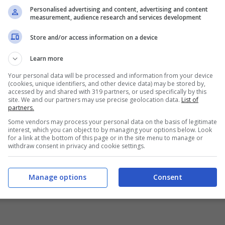
Personalised advertising and content, advertising and content
o voglio avere con me/non voglio avere con me
measurement, audience research and services development
siderazione questa mia volontà durante il
Store and/or access information on a device
Learn more
 voglio che sia tenuta presente questa
Your personal data will be processed and information from your device
(cookies, unique identifiers, and other device data) may be stored by,
o
accessed by and shared with 319 partners, or used specifically by this
site. We and our partners may use precise geolocation data.
List of
partners.
Some vendors may process your personal data on the basis of legitimate
interest, which you can object to by managing your options below. Look
for a link at the bottom of this page or in the site menu to manage or
withdraw consent in privacy and cookie settings.
Manage options
Consent