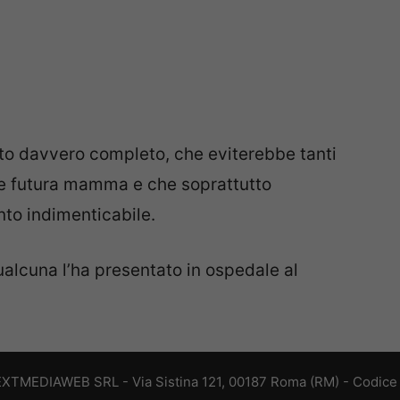
to davvero completo, che eviterebbe tanti
i e futura mamma e che soprattutto
to indimenticabile.
lcuna l’ha presentato in ospedale al
EXTMEDIAWEB SRL - Via Sistina 121, 00187 Roma (RM) - Codice F