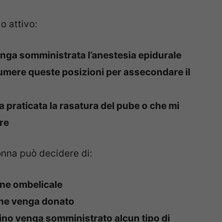
o attivo:
nga somministrata l’anestesia epidurale
sumere queste posizioni per assecondare il
 praticata la rasatura del pube o che mi
ere
onna può decidere di:
done ombelicale
one venga donato
ino venga somministrato alcun tipo di