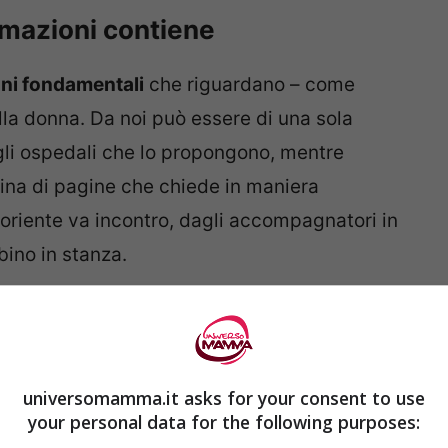
ormazioni contiene
ni fondamentali
che riguardano – come
la donna. Da noi può essere di una sola
gli ospedali che lo propongono, mentre
tina di pagine che chiede in maniera
artoriente va incontro, dagli accompagnatori in
bino in stanza.
 si spiega che cosa sta per accadere alla
 per lei in modo che – informazioni alla
almente autonoma, a cominciare dall’arrivo
universomamma.it asks for your consent to use
possono trovare :
your personal data for the following purposes: