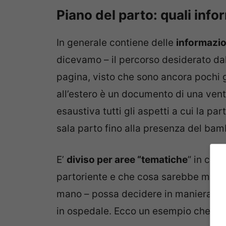
Piano del parto: quali inf
In generale contiene delle
informazio
dicevamo – il percorso desiderato dal
pagina, visto che sono ancora pochi 
all’estero è un documento di una ven
esaustiva tutti gli aspetti a cui la p
sala parto fino alla presenza del bam
E’
diviso per aree “tematiche
” in cui
partoriente e che cosa sarebbe meglio
mano – possa decidere in maniera tot
in ospedale. Ecco un esempio che si 