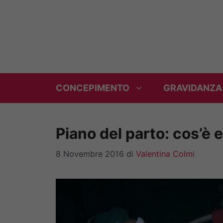
Vai
al
contenuto
CONCEPIMENTO
GRAVIDANZA
Piano del parto: cos’è 
8 Novembre 2016
di
Valentina Colmi