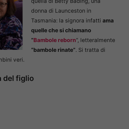
quella di Betty Bading, una
donna di Launceston in
Tasmania: la signora infatti
ama
quelle che si chiamano
“
Bambole reborn
“, letteralmente
“bambole rinate”
. Si tratta di
bini veri.
del figlio