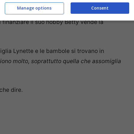
sione”
ha detto la donna. Infatti Betty ha poi
Manage options
Consent
bole di porcellana: ora ne ha circa 30 per un
di finanziare il suo hobby Betty vende la
iglia Lynette e le bambole si trovano in
iono molto, soprattutto quella che assomiglia
che dire.