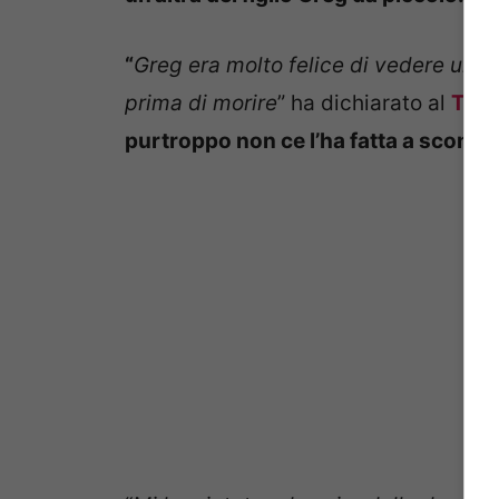
“
Greg era molto felice di vedere una
prima di morire
” ha dichiarato al
The 
purtroppo non ce l’ha fatta a sconfi