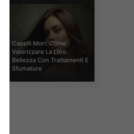
Capelli Mori: Come
Valorizzare La Loro
Bellezza Con Trattamenti E
Sfumature