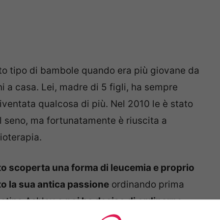
o tipo di bambole quando era più giovane da
i a casa. Lei, madre di 5 figli, ha sempre
ventata qualcosa di più. Nel 2010 le è stato
l seno, ma fortunatamente è riuscita a
ioterapia.
ato scoperta una forma di leucemia e proprio
o la sua antica passione
ordinando prima
potina Ashley e
poi ha deciso di ordinarne