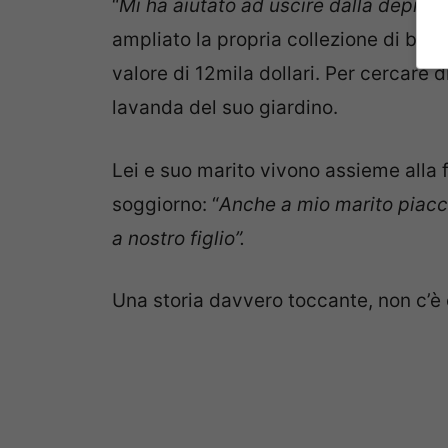
“
Mi ha aiutato ad uscire dalla depres
ampliato la propria collezione di bam
valore di 12mila dollari. Per cercare 
lavanda del suo giardino.
Lei e suo marito vivono assieme alla f
soggiorno: “
Anche a mio marito piacc
a nostro figlio”.
Una storia davvero toccante, non c’è 