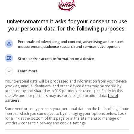
 bambola con le sue fattezze da neonato
universomamma.it asks for your consent to use
Sun.
Il
figlio – anch’esso padre di 5 bambini –
your personal data for the following purposes:
ggere il cancro dopo una grave polmonite.
Personalised advertising and content, advertising and content
measurement, audience research and services development
Store and/or access information on a device
Learn more
Your personal data will be processed and information from your device
(cookies, unique identifiers, and other device data) may be stored by,
accessed by and shared with 319 partners, or used specifically by this
site. We and our partners may use precise geolocation data.
List of
partners.
Some vendors may process your personal data on the basis of legitimate
interest, which you can object to by managing your options below. Look
for a link at the bottom of this page or in the site menu to manage or
withdraw consent in privacy and cookie settings.