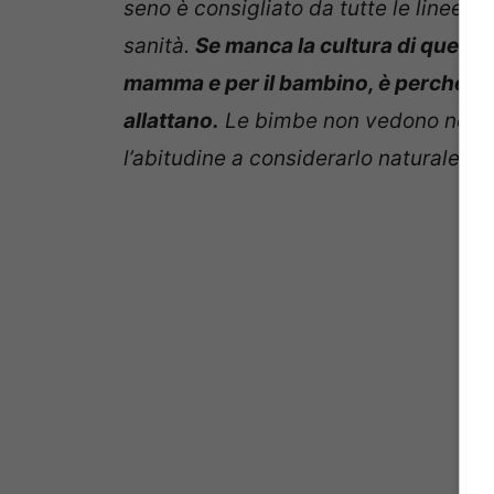
seno è consigliato da tutte le linee 
sanità.
Se manca la cultura di questo g
mamma e per il bambino, è perché at
allattano.
Le bimbe non vedono nessu
l’abitudine a considerarlo naturale”.