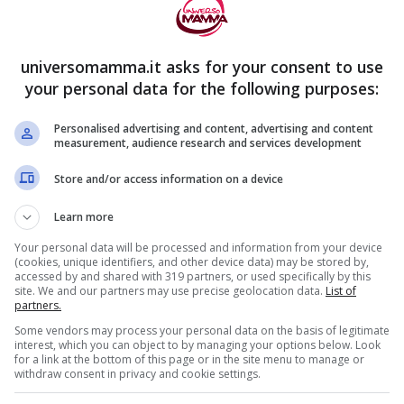
guida dell’Organizzazione mondiale della
esto, che è sia d’affetto che di salute per la
universomamma.it asks for your consent to use
torno a noi non vediamo più persone che
your personal data for the following purposes:
no che compie questo gesto e così si perde
Personalised advertising and content, advertising and content
measurement, audience research and services development
Store and/or access information on a device
Learn more
Your personal data will be processed and information from your device
(cookies, unique identifiers, and other device data) may be stored by,
accessed by and shared with 319 partners, or used specifically by this
site. We and our partners may use precise geolocation data.
List of
partners.
Some vendors may process your personal data on the basis of legitimate
interest, which you can object to by managing your options below. Look
for a link at the bottom of this page or in the site menu to manage or
withdraw consent in privacy and cookie settings.