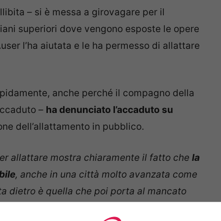
libita – si è messa a girovagare per il
piani superiori dove vengono esposte le opere
ser l’ha aiutata e le ha permesso di allattare
apidamente, anche perché il compagno della
’accaduto –
ha denunciato l’accaduto su
one dell’allattamento in pubblico.
er allattare mostra chiaramente il fatto che
la
bile
, anche in una città molto avanzata come
ta dietro è quella che poi porta al mancato
to la donna a
Repubblica
. “
L’allattamento al