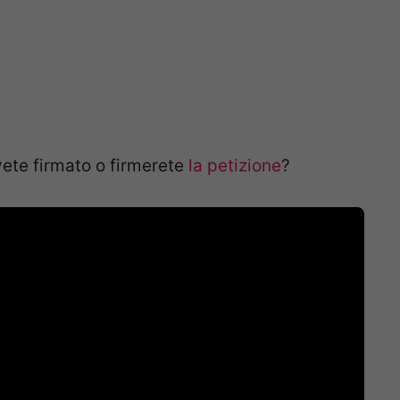
te firmato o firmerete
la petizione
?