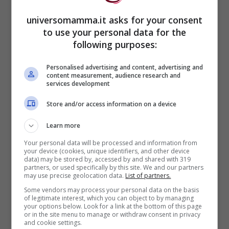
escludere tutte le altre cause note per
universomamma.it asks for your consent
spiegare il decesso del neonato
(previa
to use your personal data for the
following purposes:
autopsia e analisi accurate dello stato di
salute del bambino e delle circostanze
Personalised advertising and content, advertising and
content measurement, audience research and
della sua morte). Non è stata ancora
services development
individuata una causa certa ma esistono
Store and/or access information on a device
una serie di comportamenti e di
fattori di
Learn more
rischio
che possono incidere sulla
Your personal data will be processed and information from
probabilità che la sindrome si verifichi.
your device (cookies, unique identifiers, and other device
data) may be stored by, accessed by and shared with 319
partners, or used specifically by this site. We and our partners
may use precise geolocation data.
List of partners.
Fattori di rischio
Some vendors may process your personal data on the basis
of legitimate interest, which you can object to by managing
your options below. Look for a link at the bottom of this page
La morte in culla ha una più elevata
or in the site menu to manage or withdraw consent in privacy
and cookie settings.