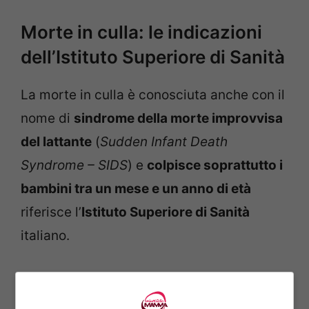
Morte in culla: le indicazioni
dell’Istituto Superiore di Sanità
La morte in culla è conosciuta anche con il
nome di
sindrome della morte improvvisa
del lattante
(
Sudden Infant Death
Syndrome – SIDS
) e
colpisce soprattutto i
bambini tra un mese e un anno di età
riferisce l’
Istituto Superiore di Sanità
italiano.
La sindrome non corrisponde a una precisa
patologia,
si applica quando si possono