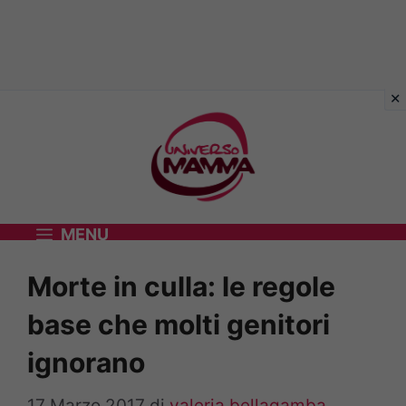
Vai
al
contenuto
MENU
Morte in culla: le regole
base che molti genitori
ignorano
17 Marzo 2017
di
valeria bellagamba