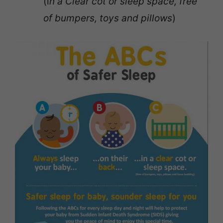
(i
n a Clear cot or sleep space, free
of bumpers, toys and pillows
)