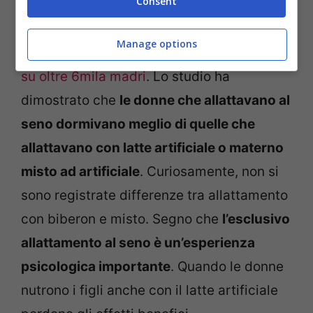
Consent
salute fisica percepita
Manage options
Risultati confermati da
uno studio del 2011
su oltre 6mila madri
. Lo studio ha
dimostrato che
le donne che allattavano al
seno dormivano meglio di quelle che
allattavano con latte artificiale o materno
misto ad artificiale
. Curiosamente, non si
sono registrate differenze tra allattamento
con biberon e misto. Segno che
l’esclusivo
allattamento al seno è un’esperienza
psicologica importante
. Quando le donne
nutrono i figli anche con il latte artificiale