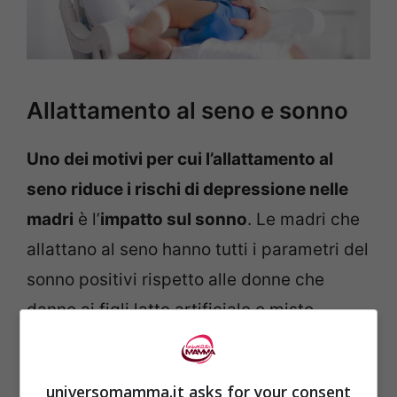
Allattamento al seno e sonno
Uno dei motivi per cui l’allattamento al
seno riduce i rischi di depressione nelle
madri
è l’
impatto sul sonno
. Le madri che
allattano al seno hanno tutti i parametri del
sonno positivi rispetto alle donne che
danno ai figli latte artificiale o misto.
universomamma.it asks for your consent