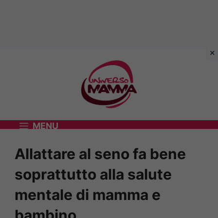
Vai
al
contenuto
MENU
Allattare al seno fa bene
soprattutto alla salute
mentale di mamma e
bambino