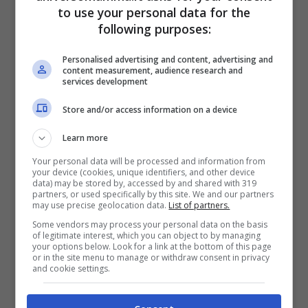
to use your personal data for the
following purposes:
Personalised advertising and content, advertising and
content measurement, audience research and
services development
Store and/or access information on a device
Learn more
Ecco l’influenza positiva dell’allattamento
Your personal data will be processed and information from
your device (cookies, unique identifiers, and other device
al seno sul sonno:
data) may be stored by, accessed by and shared with 319
partners, or used specifically by this site. We and our partners
may use precise geolocation data.
List of partners.
lunghezza totale del sonno
Some vendors may process your personal data on the basis
of legitimate interest, which you can object to by managing
minuti per addormentarsi
your options below. Look for a link at the bottom of this page
or in the site menu to manage or withdraw consent in privacy
percentuale di di sonno leggero
and cookie settings.
stanchezza diurna