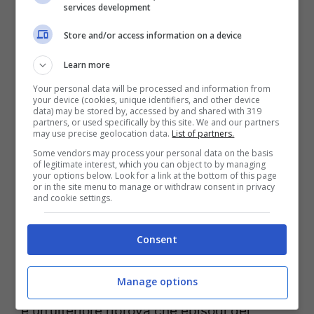
services development
scampato.
Store and/or access information on a device
Quando è stata contattata la madre era
Learn more
convinta che la figlia fosse all’asilo.
Ora la
Your personal data will be processed and information from
your device (cookies, unique identifiers, and other device
donna sarà sottoposta ad accertamenti
data) may be stored by, accessed by and shared with 319
partners, or used specifically by this site. We and our partners
per verificare le sue condizioni psichiche
may use precise geolocation data.
List of partners.
ed eventuali responsabilità
.
Some vendors may process your personal data on the basis
of legitimate interest, which you can object to by managing
your options below. Look for a link at the bottom of this page
or in the site menu to manage or withdraw consent in privacy
Del caso di è occupato il
Corriere della
and cookie settings.
Sera nell’edizione locale di Milano
.
Consent
A fronte di tanti casi tragici uno che
Manage options
fortunatamente si conclude bene. Ma che
è un’ulteriore riprova che episodi del