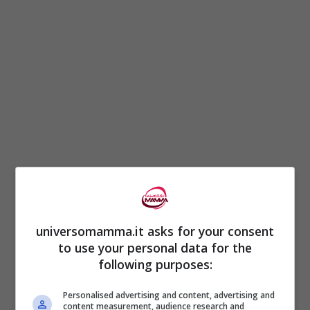
Nonostante le ore trascorse chiusa in
auto, al caldo, la piccola è riuscita a
universomamma.it asks for your consent
to use your personal data for the
salvarsi
. E’ stata portata in ospedale e i
following purposes:
medici hanno accertato che
le sue
Personalised advertising and content, advertising and
condizioni erano buone
. Un pericolo letale
content measurement, audience research and