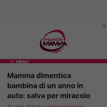
Vai
al
contenuto
MENU
Mamma dimentica
bambina di un anno in
auto: salva per miracolo
6 Luglio 2017
di
valeria bellagamba