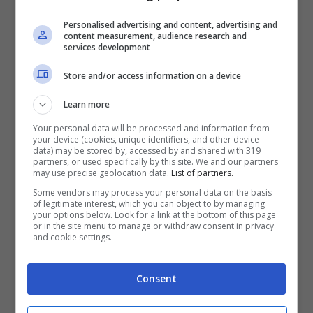
dice che crescerà la bambina anche se ha
Personalised advertising and content, advertising and
content measurement, audience research and
pochi soldi; in realtà è una cugina di Rasim
services development
Ljajić, il ministro del commercio e vice
Store and/or access information on a device
primo ministro della Serbia, ma dice che
Learn more
non ha parenti che possono
Your personal data will be processed and information from
aiutarla. “
Qualunque cosa succeda, se
your device (cookies, unique identifiers, and other device
data) may be stored by, accessed by and shared with 319
Serif rimane o se ne va, combatterò per
partners, or used specifically by this site. We and our partners
may use precise geolocation data.
List of partners.
allevare Alina nel modo migliore possibile
Some vendors may process your personal data on the basis
e metterla sulla retta via. Voglio vivere solo
of legitimate interest, which you can object to by managing
your options below. Look for a link at the bottom of this page
or in the site menu to manage or withdraw consent in privacy
per lei.
So che non sarà facile, ma credo
and cookie settings.
ancora che ci siano buone persone che
vogliono aiutarmi”.
Consent