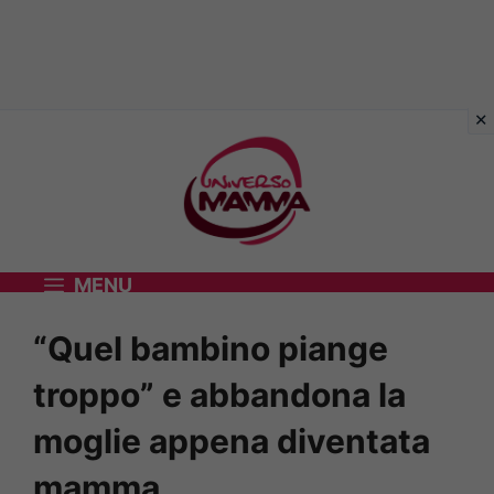
Vai
al
contenuto
MENU
“Quel bambino piange
troppo” e abbandona la
moglie appena diventata
mamma