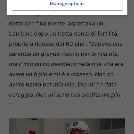
Atifa aveva quasi rinunciato alla speranza
Manage options
di avere figli, quando i medici le avevano
detto che finalmente aspettava un
bambino dopo un trattamento di fertilità,
proprio a ridosso dei 60 anni.
“
Sapevo che
sarebbe un grande rischio per la mia età,
ma il mio unico desiderio nella mia vita era
avere un figlio e mi è successo.
Non ho
avuto paura per mia vita, Dio mi ha dato
coraggio. Non mi sono mai sentita meglio.
”