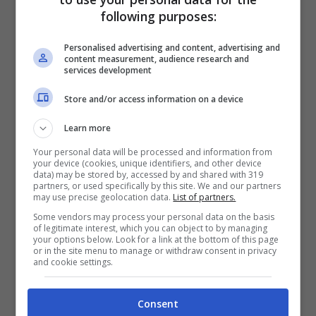
brevissimo così come è possibile
following purposes:
verificare cosa accade nel cervello
Personalised advertising and content, advertising and
durante un’esperienza completa di
content measurement, audience research and
services development
esclusione sociale
.
Store and/or access information on a device
Anche gli studi basati sul potenziale
Learn more
evento-correlato hanno evidenziato le
tre
Your personal data will be processed and information from
your device (cookies, unique identifiers, and other device
fasi di rilevazione, valutazione e
data) may be stored by, accessed by and shared with 319
partners, or used specifically by this site. We and our partners
may use precise geolocation data.
List of partners.
regolazione della esclusione sociale.
Some vendors may process your personal data on the basis
of legitimate interest, which you can object to by managing
your options below. Look for a link at the bottom of this page
or in the site menu to manage or withdraw consent in privacy
and cookie settings.
Consent