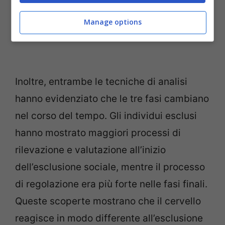
Manage options
Inoltre, entrambe le tecniche di analisi
hanno evidenziato che le tre fasi cambiano
nel corso del tempo. Gli individui esclusi
hanno mostrato maggiori processi di
rilevazione e valutazione all’inizio
dell’esclusione sociale, mentre il processo
di regolazione era più forte nelle fasi finali.
Queste scoperte mostrano che il cervello
reagisce in modo differente all’esclusione