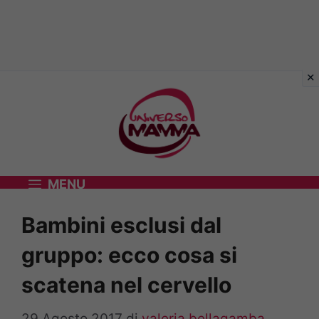
Vai
al
contenuto
MENU
Bambini esclusi dal
gruppo: ecco cosa si
scatena nel cervello
29 Agosto 2017
di
valeria bellagamba