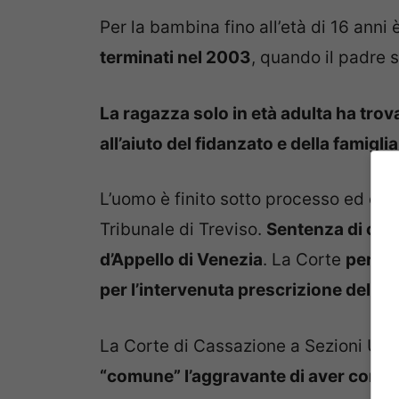
Per la bambina fino all’età di 16 anni
terminati nel 2003
, quando il padre s
La ragazza solo in età adulta ha trova
all’aiuto del fidanzato e della famiglia
L’uomo è finito sotto processo ed è s
Tribunale di Treviso.
Sentenza di con
d’Appello di Venezia
. La Corte
però h
per l’intervenuta prescrizione del re
La Corte di Cassazione a Sezioni Unite
“comune” l’aggravante di aver commes