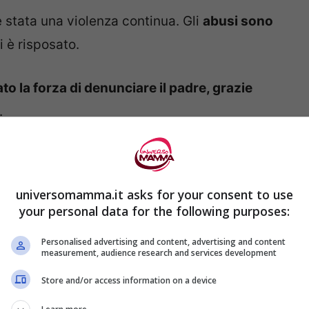
 è stata una violenza continua. Gli
abusi sono
i è risposato.
to la forza di denunciare il padre, grazie
.
tato
condannato a 10 anni di carcere
dal
danna poi confermata anche dalla Corte
universomamma.it asks for your consent to use
a dovuto dichiarare il non luogo a procedere
your personal data for the following purposes:
ato
.
Personalised advertising and content, advertising and content
measurement, audience research and services development
, infatti, ha
riqualificato da “speciale” a
Store and/or access information on a device
so il fatto ai danni di un minore
: sono stati