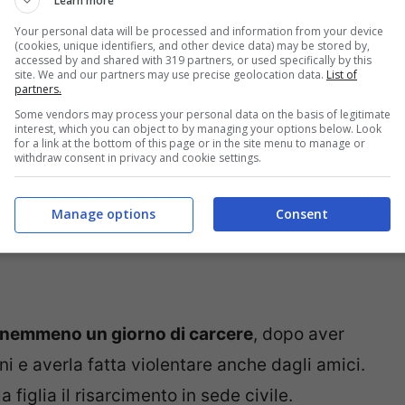
Learn more
e e i giudici hanno dovuto decretare il non
Your personal data will be processed and information from your device
(cookies, unique identifiers, and other device data) may be stored by,
accessed by and shared with 319 partners, or used specifically by this
site. We and our partners may use precise geolocation data.
List of
partners.
Some vendors may process your personal data on the basis of legitimate
interest, which you can object to by managing your options below. Look
for a link at the bottom of this page or in the site menu to manage or
withdraw consent in privacy and cookie settings.
Manage options
Consent
 nemmeno un giorno di carcere
, dopo aver
ni e averla fatta violentare anche dagli amici.
 figlia il risarcimento in sede civile.