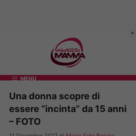
Vai
al
contenuto
MENU
Una donna scopre di
essere “incinta” da 15 anni
– FOTO
11 Dicembre 2017
di
Maria Sole Bosaia