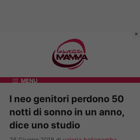
Vai
al
contenuto
MENU
I neo genitori perdono 50
notti di sonno in un anno,
dice uno studio
26 Giugno 2018
di
valeria bellagamba