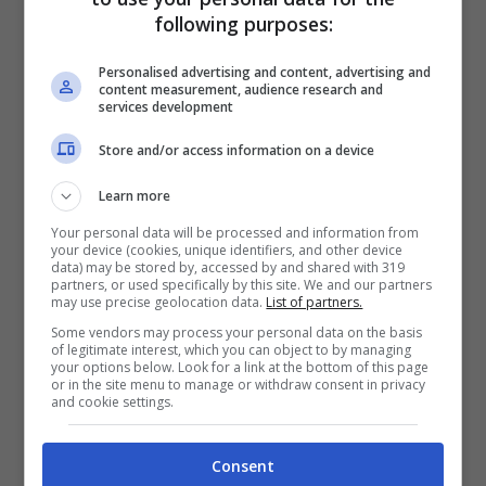
nell’11% degli intervistati li ha portati
following purposes:
ad avere allucinazioni
Personalised advertising and content, advertising and
il 44% ha detto di aver perso il filo
content measurement, audience research and
services development
del discorso a metà di una frase
Store and/or access information on a device
addirittura l’8% ha dimenticato il
nome del figlio.
Learn more
Your personal data will be processed and information from
your device (cookies, unique identifiers, and other device
La stanchezza, poi, provoca brutti scherzi,
data) may be stored by, accessed by and shared with 319
partners, or used specifically by this site. We and our partners
così c’è chi ha messo il bollitore nel frigo o
may use precise geolocation data.
List of partners.
Some vendors may process your personal data on the basis
il cibo del gatto nella lavatrice. Un genitore
of legitimate interest, which you can object to by managing
your options below. Look for a link at the bottom of this page
ha detto di aver aggiunto il latte per il
or in the site menu to manage or withdraw consent in privacy
and cookie settings.
bambino nella propria tazza di tè, un altro
di essere uscito di casa con la carrozzina,
Consent
ma senza il bambino all’interno. Sviste e