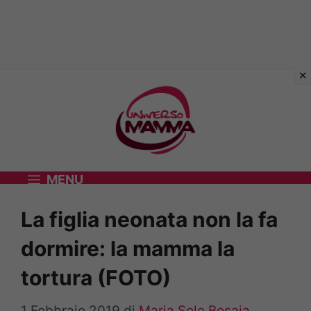
Vai
al
contenuto
MENU
La figlia neonata non la fa
dormire: la mamma la
tortura (FOTO)
1 Febbraio 2019
di
Maria Sole Bosaia