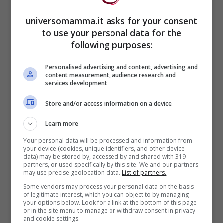
universomamma.it asks for your consent
Unimamme, voi cosa ne pensate di
questa
to use your personal data for the
storia che viene raccontata sul New York
following purposes:
Post?
Personalised advertising and content, advertising and
content measurement, audience research and
services development
Store and/or access information on a device
Learn more
Your personal data will be processed and information from
your device (cookies, unique identifiers, and other device
data) may be stored by, accessed by and shared with 319
partners, or used specifically by this site. We and our partners
may use precise geolocation data.
List of partners.
Some vendors may process your personal data on the basis
of legitimate interest, which you can object to by managing
your options below. Look for a link at the bottom of this page
or in the site menu to manage or withdraw consent in privacy
and cookie settings.
Noi vi lasciamo con il caso di una
mamma