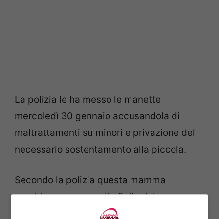
La polizia le ha messo le manette
mercoledì 30 gennaio accusandola di
maltrattamenti su minori e privazione del
necessario sostentamento alla piccola.
Secondo la polizia questa mamma
avrebbe procurato alla figlia dolore e
sofferenze inutili.