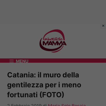
Vai
al
contenuto
MENU
Catania: il muro della
gentilezza per i meno
fortunati (FOTO)
2 Febbraio 2019
di
Maria Sole Bosaia