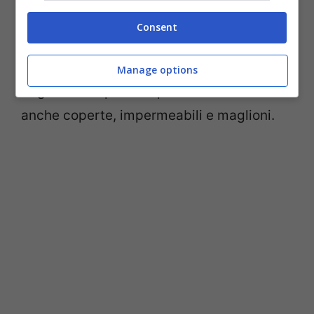
In questo modo si riesce ad avvicinare i
Consent
cittadini alle realtà dell’emarginazione.
Manage options
Sugli attaccapanni si possono lasciare
anche coperte, impermeabili e maglioni.