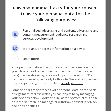
commenta:
“
a Catania serve dignità e
universomamma.it asks for your consent
partecipazione”.
to use your personal data for the
following purposes:
“Per una volta i muri non dividono popoli e
Personalised advertising and content, advertising and
content measurement, audience research and
culture con colate di cemento e filo
services development
spinato. Non dividono il Messico dagli Stati
Store and/or access information on a device
Uniti. Non oscurano Berlino Est da Berlino
Learn more
Ovest. Non respingono la Palestina da
Your personal data will be processed and information from
Israele. Questa volta i muri diventano ponti
your device (cookies, unique identifiers, and other device
data) may be stored by, accessed by and shared with 319
per unire
. Sono passate poco più di 48
partners, or used specifically by this site. We and our partners
may use precise geolocation data.
List of partners.
ore: c’è chi ha dato e c’è chi ha preso
,
Some vendors may process your personal data on the basis
of legitimate interest, which you can object to by managing
mostrando il volto civile di quella Catania
your options below. Look for a link at the bottom of this page
or in the site menu to manage or withdraw consent in privacy
che noi tutti amiamo. Grazie
“.
and cookie settings.