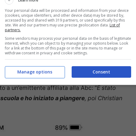
Learn more
Your personal data will be processed and information from your device
(cookies, unique identifiers, and other device data) may be stored by,
4 agosto scorso presso la Minneha Elementary di
accessed by and shared with 319 partners, or used specifically by this
site. We and our partners may use precise geolocation data.
List of
à per Connor. Christian, della sua stessa età
partners.
Some vendors may process your personal data on the basis of legitimate
dolo per mano e aiutandolo.
interest, which you can object to by managing your options below. Look
for a link at the bottom of this page or in the site menu to manage or
withdraw consent in privacy and cookie settings.
SCONOSCIUTO A UN BAMBINO CON UNA
Manage options
Consent
a un’emittente affiliata alla Abc: “
È stato
 scuola e ho iniziato a piangere
, poi Christian