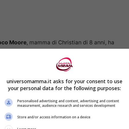
Coco Moore
, mamma di Christian di 8 anni, ha
le su
Facebook,
accompagnandola con
di mio figlio,
ha visto un bambino confuso
andato a consolarlo, lo ha preso per mano e
universomamma.it asks for your consent to use
 è un onore allevare un bambino così
your personal data for the following purposes:
un bambino con un gran cuore.
Il primo giorno
Personalised advertising and content, advertising and content
measurement, audience research and services development
Store and/or access information on a device
Christian di 8 anni, che tiene per mano
Connor