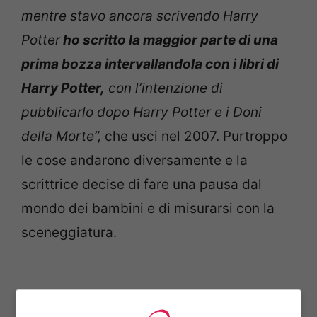
mentre stavo ancora scrivendo Harry
Potter
ho scritto la maggior parte di una
prima bozza intervallandola con i libri di
Harry Potter,
con l’intenzione di
pubblicarlo dopo Harry Potter e i Doni
della Morte”,
che usci nel 2007. Purtroppo
le cose andarono diversamente e la
scrittrice decise di fare una pausa dal
mondo dei bambini e di misurarsi con la
sceneggiatura.