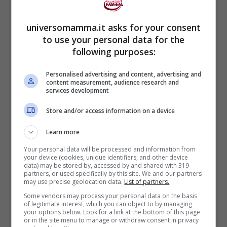
universomamma.it asks for your consent
to use your personal data for the
following purposes:
Personalised advertising and content, advertising and
content measurement, audience research and
services development
Ora finalmente Ickabog è tornato alla luce
Store and/or access information on a device
per fortuna dei suoi fans. Secondo la
Learn more
scrittrice potrebbe essere adatto per
Your personal data will be processed and information from
trasformarsi in una
sceneggiatura per
your device (cookies, unique identifiers, and other device
data) may be stored by, accessed by and shared with 319
serie
:
“
Penso che si presti bene alla
partners, or used specifically by this site. We and our partners
may use precise geolocation data.
List of partners.
serialità perché è stato scritto come un
Some vendors may process your personal data on the basis
of legitimate interest, which you can object to by managing
libro ad alta voce”
.
your options below. Look for a link at the bottom of this page
or in the site menu to manage or withdraw consent in privacy