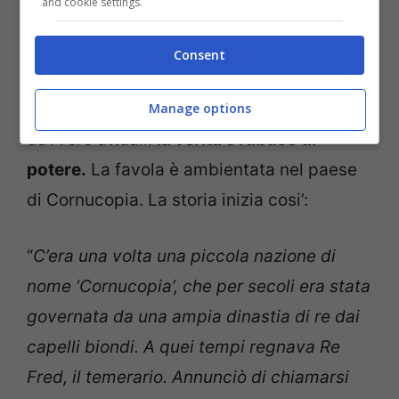
and cookie settings.
LEGGI ANCHE —>
10 MILA MAMME
COSTRETTE A RINUNCIARE AL LAVORO
Consent
Le tematiche che tratta il libro sono
Manage options
davvero attuali:
la verità e l’abuso di
potere.
La favola è ambientata nel paese
di Cornucopia. La storia inizia cosi’:
“
C’era una volta una piccola nazione di
nome ‘Cornucopia’, che per secoli era stata
governata da una ampia dinastia di re dai
capelli biondi. A quei tempi regnava Re
Fred, il temerario. Annunciò di chiamarsi