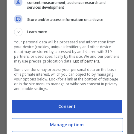
semplici
, ai quali deve bastare la
content measurement, audience research and
services development
fede, e in
dotti
, che possono
Store and/or access information on a device
esprimersi anche a livello filosofico.
Learn more
Egli viene inoltre ricordato per aver
Your personal data will be processed and information from
your device (cookies, unique identifiers, and other device
istituito una
struttura gerarchica
data) may be stored by, accessed by and shared with 319
partners, or used specifically by this site. We and our partners
may use precise geolocation data.
List of partners.
all’interno nel clero
, avendo istuito gli
Some vendors may process your personal data on the basis
Ordini minori, e il
padrinato per il
of legitimate interest, which you can object to by managing
your options below. Look for a link at the bottom of this page
Battesimo
.
or in the site menu to manage or withdraw consent in privacy
and cookie settings.
Consent
Manage options