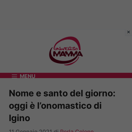
Vai
al
contenuto
MENU
Nome e santo del giorno:
oggi è l’onomastico di
Igino
11 Gennaio 2021
di
Perla Colono