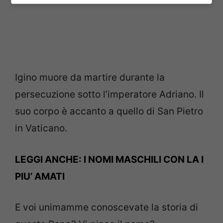
Igino muore da martire durante la
persecuzione sotto l’imperatore Adriano. Il
suo corpo è accanto a quello di San Pietro
in Vaticano.
LEGGI ANCHE:
I NOMI MASCHILI CON LA I
PIU’ AMATI
E voi unimamme conoscevate la storia di