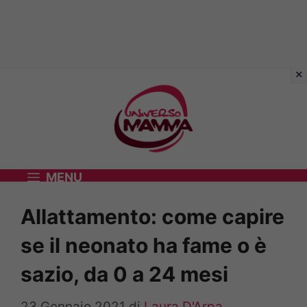
Vai
al
contenuto
MENU
Allattamento: come capire
se il neonato ha fame o è
sazio, da 0 a 24 mesi
23 Gennaio 2021
di
Laura D'Arpa