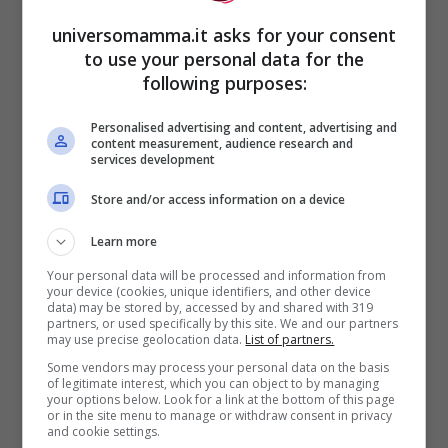
A ciò si aggiunge quella seconda fase di
universomamma.it asks for your consent
agitazione, quando la situazione inizia ad
to use your personal data for the
following purposes:
essere abbastanza irrecuperabile:
Personalised advertising and content, advertising and
content measurement, audience research and
ondeggia la testa
services development
si agita
Store and/or access information on a device
muove la testa concitatamente
Learn more
Your personal data will be processed and information from
Dopo questa fase arriva la tragedia:
cioè il
your device (cookies, unique identifiers, and other device
data) may be stored by, accessed by and shared with 319
pianto
. Quando il pianto prende il
partners, or used specifically by this site. We and our partners
may use precise geolocation data.
List of partners.
sopravvento significa che è molto tardi e
Some vendors may process your personal data on the basis
allattare il bimbo diventa davvero difficile,
of legitimate interest, which you can object to by managing
your options below. Look for a link at the bottom of this page
perché calmarlo è sempre più complicato.
or in the site menu to manage or withdraw consent in privacy
and cookie settings.