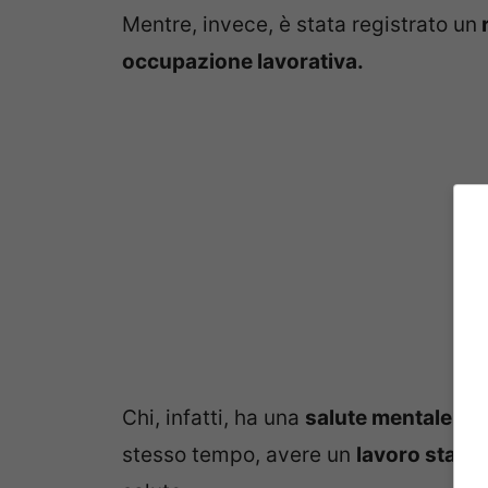
Mentre, invece, è stata registrato un
r
occupazione lavorativa.
Chi, infatti, ha una
salute mentale mig
stesso tempo, avere un
lavoro stabil