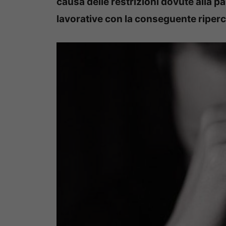
causa delle restrizioni dovute alla 
lavorative con la conseguente ripercu