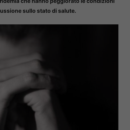
pandemia che hanno peggiorato le condizioni
ssione sullo stato di salute.