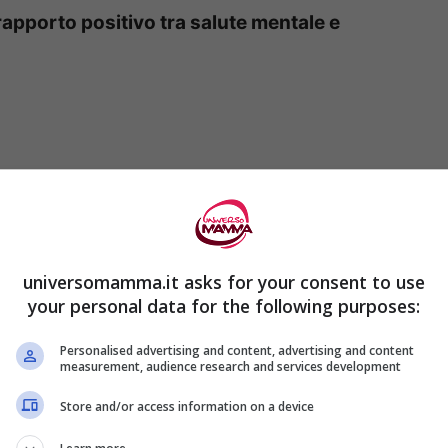
apporto positivo tra salute mentale e
universomamma.it asks for your consent to use
your personal data for the following purposes:
Personalised advertising and content, advertising and content
measurement, audience research and services development
liore
risulta più facilmente occupato e, allo
Store and/or access information on a device
e
e duraturo ha un
effetto positivo
sulla