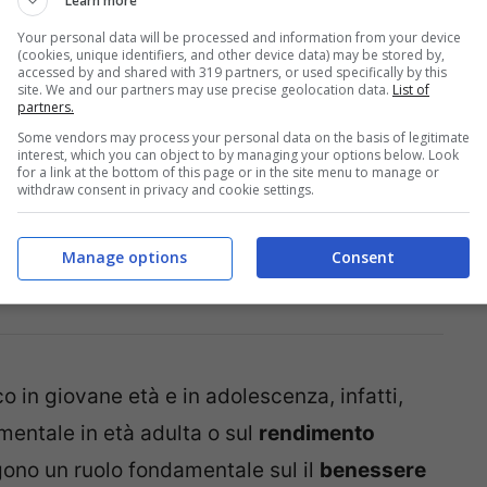
Learn more
Your personal data will be processed and information from your device
(cookies, unique identifiers, and other device data) may be stored by,
er”
, ossia il fenomeno a causa del quale
le
accessed by and shared with 319 partners, or used specifically by this
site. We and our partners may use precise geolocation data.
List of
itori finiscono con avere conseguenze anche
partners.
Some vendors may process your personal data on the basis of legitimate
interest, which you can object to by managing your options below. Look
for a link at the bottom of this page or in the site menu to manage or
withdraw consent in privacy and cookie settings.
Manage options
Consent
TURA “PREVISTA” DAI DENTI DA LATTE
co in giovane età e in adolescenza, infatti,
mentale in età adulta o sul
rendimento
lgono un ruolo fondamentale sul il
benessere