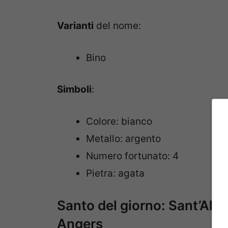
Varianti
del nome:
Bino
Simboli
:
Colore: bianco
Metallo: argento
Numero fortunato: 4
Pietra: agata
Santo del giorno: Sant’Albin
Angers