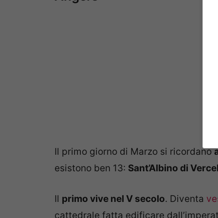
Il primo giorno di Marzo si ricordano
esistono ben 13:
Sant’Albino di Vercel
Il
primo vive nel V secolo
. Diventa
ve
cattedrale fatta edificare dall’impera