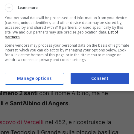
Learn more
Your personal data will be processed and information from your device
(cookies, unique identifiers, and other device data) may be stored by,
accessed by and shared with 319 partners, or used specifically by this
site. We and our partners may use precise geolocation data.
List of
partners.
Some vendors may process your personal data on the basis of legitimate
interest, which you can object to by managing your options below. Look
for a link at the bottom of this page or in the site menu to manage or
withdraw consent in privacy and cookie settings.
Manage options
Consent
almeno 2 santi
con il nome Albino, ma ne
li
e
Sant’Albino di Angers
.
scovo di Vercelli
nel 452, e ricostruisce la
tore Teodosio il Grande sulla piccola basilica