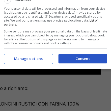
Learn more
Your personal data will be processed and information from your device
(cookies, unique identifiers, and other device data) may be stored by,
accessed by and shared with 319 partners, or used specifically by this
site. We and our partners may use precise geolocation data.
List of
partners.
Some vendors may process your personal data on the basis of legitimate
interest, which you can object to by managing your options below. Look
for a link at the bottom of this page or in the site menu to manage or
withdraw consent in privacy and cookie settings.
Manage options
Consent
to a richiamo:
LONCINI RUSTICI CON FARINA 100%