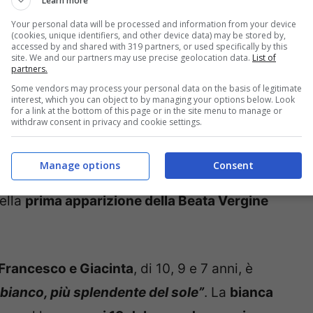
Learn more
Your personal data will be processed and information from your device
(cookies, unique identifiers, and other device data) may be stored by,
accessed by and shared with 319 partners, or used specifically by this
site. We and our partners may use precise geolocation data.
List of
partners.
Some vendors may process your personal data on the basis of legitimate
interest, which you can object to by managing your options below. Look
for a link at the bottom of this page or in the site menu to manage or
withdraw consent in privacy and cookie settings.
Manage options
Consent
ella
prima apparizione della Beata Vergine
 Francesco e Giacinta
, di 10, 9 e 7 anni, è
 bianco, più splendente del sole”
. La
bianca