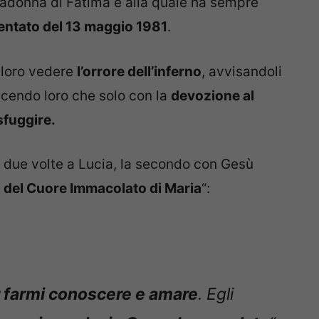
Madonna di Fatima e alla quale ha sempre
ttentato del 13 maggio 1981
.
 loro vedere
l’orrore dell’inferno
, avvisandoli
dicendo loro che solo con la
devozione al
sfuggire.
due volte a Lucia, la secondo con Gesù
del Cuore Immacolato di Maria
“:
 farmi conoscere e amare
. Egli