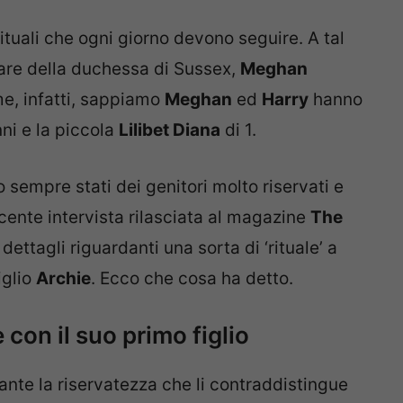
i rituali che ogni giorno devono seguire. A tal
are della duchessa di Sussex,
Meghan
me, infatti, sappiamo
Meghan
ed
Harry
hanno
ni e la piccola
Lilibet Diana
di 1.
o sempre stati dei genitori molto riservati e
recente intervista rilasciata al magazine
The
ettagli riguardanti una sorta di ‘rituale’ a
iglio
Archie
. Ecco che cosa ha detto.
 con il suo primo figlio
te la riservatezza che li contraddistingue