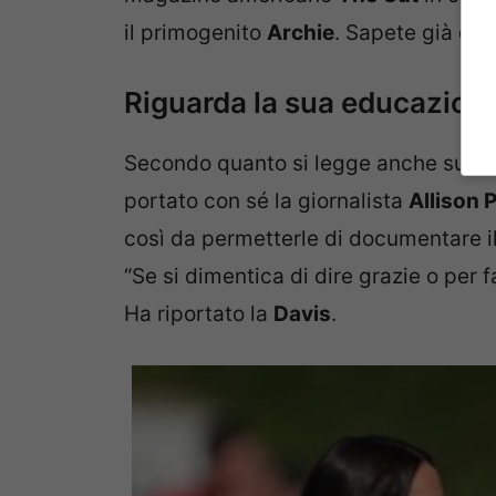
il primogenito
Archie
. Sapete già di 
Riguarda la sua educazion
Secondo quanto si legge anche su
Co
portato con sé la giornalista
Allison P
così da permetterle di documentare il
“Se si dimentica di dire grazie o per 
Ha riportato la
Davis
.