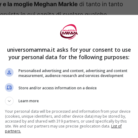
y e la moglie Meghan Markle
di tanto in tanto
ervista in cui capita di svelare qualche
vita provata famigliare.
universomamma.it asks for your consent to use
your personal data for the following purposes:
Personalised advertising and content, advertising and content
measurement, audience research and services development
Store and/or access information on a device
Learn more
Your personal data will be processed and information from your device
(cookies, unique identifiers, and other device data) may be stored by,
accessed by and shared with 319 partners, or used specifically by this
 ha recentemente rilanciato un’intervista al
site. We and our partners may use precise geolocation data.
List of
partners.
vrebbe di fatto parlato di un suo ‘rituale’ con