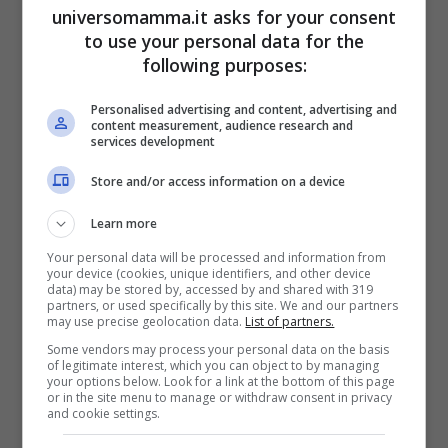
universomamma.it asks for your consent
acqua calda;
to use your personal data for the
olio d’oliva;
following purposes:
carta assorbente;
Personalised advertising and content, advertising and
pentolino.
content measurement, audience research and
services development
Store and/or access information on a device
Una volta reperito il necessario fai come ti
dico e non te ne pentirai. In pratica, nei
Learn more
prossimi paragrafi andremo a vedere
Your personal data will be processed and information from
your device (cookies, unique identifiers, and other device
come rimuovere la colla delle etichette sui
data) may be stored by, accessed by and shared with 319
partners, or used specifically by this site. We and our partners
barattoli di vetro. Un’attività davvero
may use precise geolocation data.
List of partners.
Some vendors may process your personal data on the basis
snervante! Sì, perché malgrado tutti i tuoi
of legitimate interest, which you can object to by managing
your options below. Look for a link at the bottom of this page
sforzi di solito resta appiccicato qualche
or in the site menu to manage or withdraw consent in privacy
and cookie settings.
rimasuglio che rende impresentabile il tuo