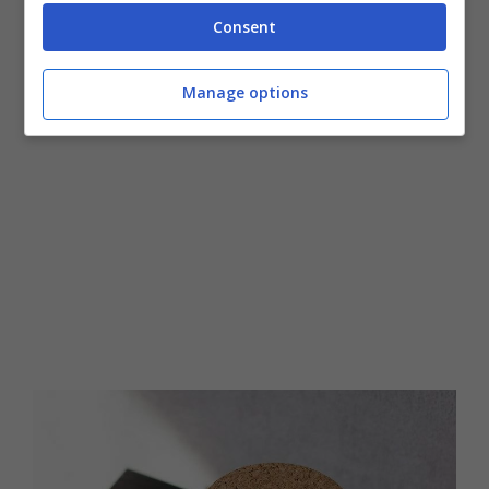
vasetto. Ma grazie a questo
trucco
d’ora in
Consent
poi non avrai più nulla di cui preoccuparti.
Manage options