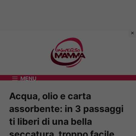
Vai
al
contenuto
MENU
Acqua, olio e carta
assorbente: in 3 passaggi
ti liberi di una bella
seccatura, troppo facile