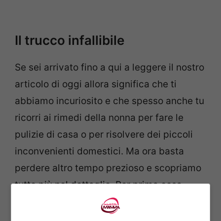
Il trucco infallibile
Se sei arrivato fino a qui a leggere il nostro
articolo di oggi allora significa che ti
abbiamo incuriosito e che spesso anche tu
ricorri ai rimedi della nonna per fare le
pulizie di casa o per risolvere dei piccoli
inconvenienti domestici. Ma ora basta
perdere altro tempo prezioso e scopriamo
tutto più nel dettaglio. Per prima cosa,
però, procurati il seguente materiale: