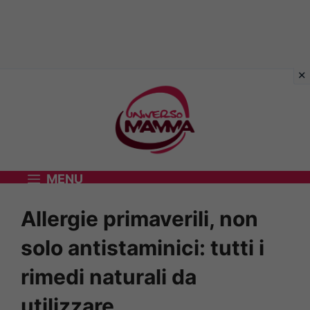
Vai
al
contenuto
MENU
Allergie primaverili, non
solo antistaminici: tutti i
rimedi naturali da
utilizzare