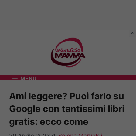
Vai
al
contenuto
MENU
Ami leggere? Puoi farlo su
Google con tantissimi libri
gratis: ecco come
20 Aprile 2023
di
Selena Marvaldi