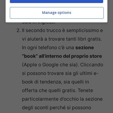
Attenzione però, perché tanti titoli,
Manage options
tramite questo trucchetto si trovano
solo in inglese.
Il secondo trucco è semplicissimo e
vi aiuterà a trovare tanti libri gratis.
In ogni telefono c’è una
sezione
“book” all’interno del proprio store
(Apple o Google che sia). Cliccando
si possono trovare sia gli ultimi e-
book di tendenza, sia quelli in
offerta che quelli gratis. Tenete
particolarmente d’occhio la sezione
degli sconti perché si possono