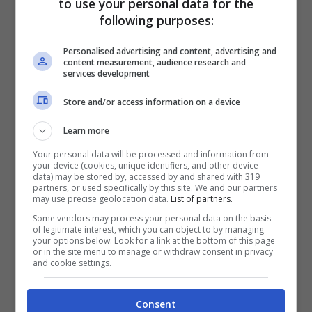
to use your personal data for the
following purposes:
Esistono infatti almeno due
trucchi super
interessanti per leggere tantissimi libri
Personalised advertising and content, advertising and
content measurement, audience research and
gratis tramite Google
. E non c’è niente di
services development
illegale! Siete pronti a scoprirli? Iniziamo:
Store and/or access information on a device
Learn more
Nella
barra delle ricerche di Google
Your personal data will be processed and information from
digita il nome del libro che vorresti
your device (cookies, unique identifiers, and other device
data) may be stored by, accessed by and shared with 319
leggere. Accanto al titolo dovremmo
partners, or used specifically by this site. We and our partners
may use precise geolocation data.
List of partners.
scrivere “
doctype:pdf
” e premiamo
Some vendors may process your personal data on the basis
invio. A questo punto, nella maggior
of legitimate interest, which you can object to by managing
your options below. Look for a link at the bottom of this page
or in the site menu to manage or withdraw consent in privacy
parte dei casi, dovreste riuscire a
and cookie settings.
trovare il libro di vostro interesse in
un comodissimo formato pdf.
Consent