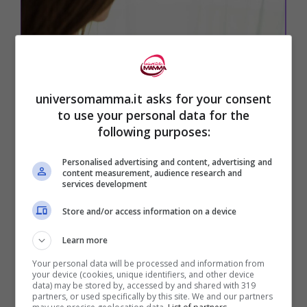
universomamma.it asks for your consent
to use your personal data for the
following purposes:
Personalised advertising and content, advertising and
Non ci si deve abbattere se il test di gravidanza risulta
content measurement, audience research and
services development
inizialmente negativo – Foto | UNiversomamma.it
Store and/or access information on a device
Non può quindi che essere interessante
Learn more
capire se ci siano delle
strategie o dei
Your personal data will be processed and information from
piccoli accorgimenti che possono rendere
your device (cookies, unique identifiers, and other device
data) may be stored by, accessed by and shared with 319
partners, or used specifically by this site. We and our partners
più semplice
avere una gravidanza
se il