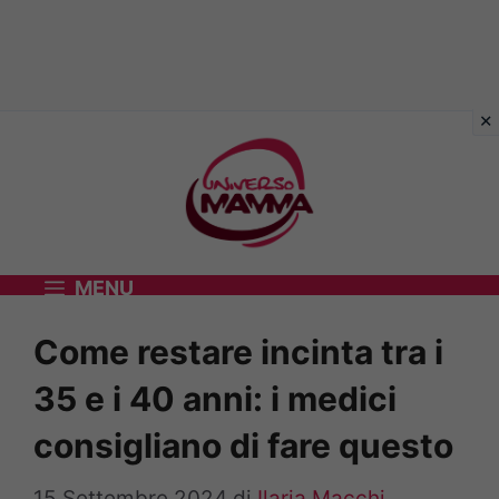
Vai
al
contenuto
MENU
Come restare incinta tra i
35 e i 40 anni: i medici
consigliano di fare questo
15 Settembre 2024
di
Ilaria Macchi