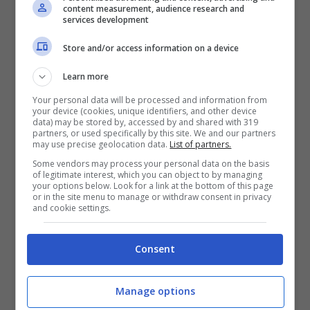
content measurement, audience research and
del pollice è una parte naturale ed
services development
essenziale di questa esplorazione
Store and/or access information on a device
sensoriale e dell’apprendimento nei primi
Learn more
anni di vita.
Your personal data will be processed and information from
your device (cookies, unique identifiers, and other device
data) may be stored by, accessed by and shared with 319
Sebbene il comportamento tenda a
partners, or used specifically by this site. We and our partners
may use precise geolocation data.
List of partners.
diminuire spontaneamente con l’età,
Some vendors may process your personal data on the basis
persistendo oltre i 3-4 anni, possono
of legitimate interest, which you can object to by managing
your options below. Look for a link at the bottom of this page
sorgere preoccupazioni relative alle
or in the site menu to manage or withdraw consent in privacy
and cookie settings.
conseguenze sulla
salute orale
e sullo
sviluppo psicologico. Le principali
Consent
preoccupazioni includono effetti sulla
dentizione e sulla forma del palato, oltre al
Manage options