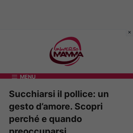
Vai
al
contenuto
MENU
Succhiarsi il pollice: un
gesto d’amore. Scopri
perché e quando
preoccuparsi