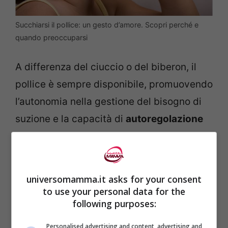
Succhiarsi il pollice: un gesto d’amore. Scopri perché e
quando preoccuparsi
A differenza del ciuccio o del biberon, il
pollice è sempre disponibile, promuovendo
l’autonomia nella gestione del bisogno di
suzione e la capacità di
autoregolazione
emotiva
.
Durante la “fase orale” dello sviluppo
universomamma.it asks for your consent
psicologico, che va dai 3-4 mesi fino ai 18-
to use your personal data for the
24 mesi, i bambini esplorano intensamente
following purposes:
il mondo attraverso la bocca. La suzione
Personalised advertising and content, advertising and