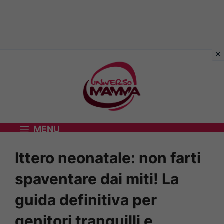
Vai
al
contenuto
MENU
Ittero neonatale: non farti
spaventare dai miti! La
guida definitiva per
genitori tranquilli e