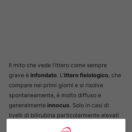
Il mito che vede l’ittero come sempre
grave è
infondato
. L’
ittero fisiologico
, che
compare nei primi giorni e si risolve
spontaneamente, è molto diffuso e
generalmente
innocuo
. Solo in casi di
livelli di bilirubina particolarmente elevati
è necessario intervenire con
trattamenti