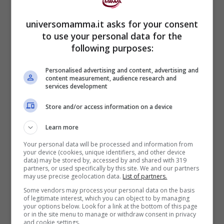
specifici
.
universomamma.it asks for your consent
to use your personal data for the
Esiste il falso mito che l’allattamento al
following purposes:
seno possa causare o aggravare l’ittero.
Sebbene esista un’ittero specifico
Personalised advertising and content, advertising and
content measurement, audience research and
services development
denominato “ittero da latte materno”, ciò
non implica
la necessità di interrompere
Store and/or access information on a device
l’allattamento. Consultare il
pediatra
può
Learn more
aiutare a gestire la situazione mantenendo
Your personal data will be processed and information from
your device (cookies, unique identifiers, and other device
i
benefici dell’allattamento al seno
.
data) may be stored by, accessed by and shared with 319
partners, or used specifically by this site. We and our partners
may use precise geolocation data.
List of partners.
È importante chiarire che l’ittero
non è
Some vendors may process your personal data on the basis
of legitimate interest, which you can object to by managing
contagioso
né trasmissibile da un
your options below. Look for a link at the bottom of this page
or in the site menu to manage or withdraw consent in privacy
bambino all’altro, essendo un fenomeno
and cookie settings.