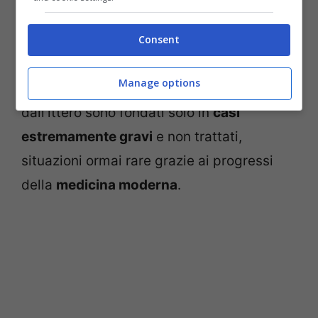
legato alle
condizioni individuali
del
Consent
neonato.
Manage options
I timori su possibili
danni cerebrali
causati
dall’ittero sono fondati solo in
casi
estremamente gravi
e non trattati,
situazioni ormai rare grazie ai progressi
della
medicina moderna
.