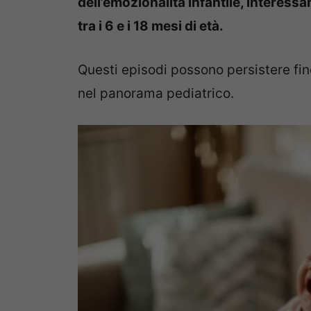
dell’emozionalità infantile, interess
tra i 6 e i 18 mesi di età.
Questi episodi possono persistere fi
nel panorama pediatrico.