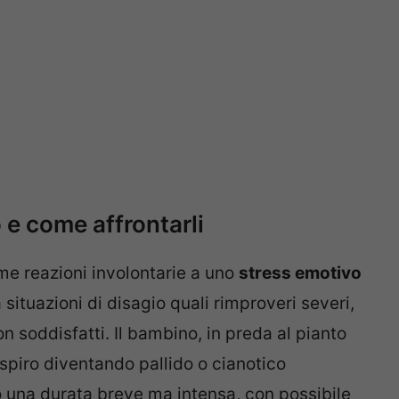
 e come affrontarli
ome reazioni involontarie a uno
stress emotivo
situazioni di disagio quali rimproveri severi,
on soddisfatti. Il bambino, in preda al pianto
espiro diventando pallido o cianotico
no una durata breve ma intensa, con possibile