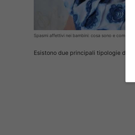
Spasmi affettivi nei bambini: cosa sono e come af
Esistono due principali tipologie di s