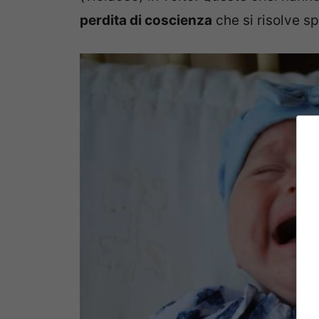
perdita di coscienza
che si risolve 