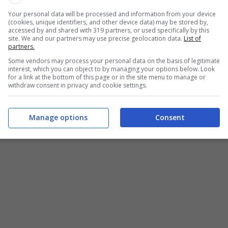
Your personal data will be processed and information from your device
(cookies, unique identifiers, and other device data) may be stored by,
accessed by and shared with 319 partners, or used specifically by this
site. We and our partners may use precise geolocation data.
List of
partners.
frontarli con calma e sicurezza(Universomamma.it)
Some vendors may process your personal data on the basis of legitimate
interest, which you can object to by managing your options below. Look
for a link at the bottom of this page or in the site menu to manage or
withdraw consent in privacy and cookie settings.
pasmi:
Manage options
Consent