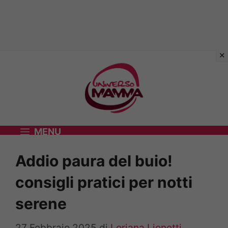
Vai
al
contenuto
MENU
Addio paura del buio!
consigli pratici per notti
serene
27 Febbraio 2025
di
Loriana Lionetti