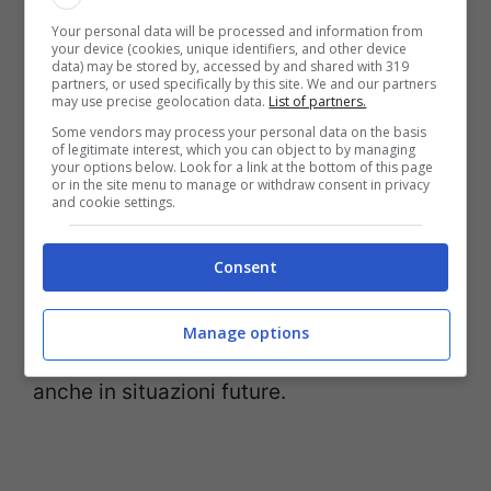
dell’oscurità, facendola diventare
Your personal data will be processed and information from
your device (cookies, unique identifiers, and other device
un’occasione di esplorazione e
data) may be stored by, accessed by and shared with 319
partners, or used specifically by this site. We and our partners
divertimento.
may use precise geolocation data.
List of partners.
Some vendors may process your personal data on the basis
of legitimate interest, which you can object to by managing
Condividere esperienze e paure superate
your options below. Look for a link at the bottom of this page
or in the site menu to manage or withdraw consent in privacy
and cookie settings.
rafforza il senso di autoefficacia nei
bambini. Tecniche come la
Consent
visualizzazione positiva
o il
rilassamento
muscolare
insegnano metodi utili per
Manage options
gestire le ansie, non solo legate al buio ma
anche in situazioni future.