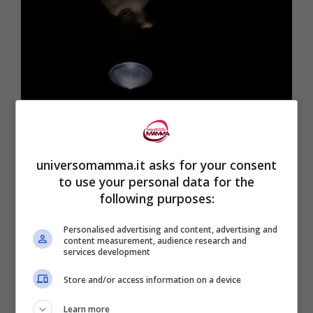
Addio paura del buio! consigli pratici per notti serene
universomamma.it asks for your consent
(Universomamma.it)
to use your personal data for the
following purposes:
Trasformare la paura in divertimento
Personalised advertising and content, advertising and
attraverso il gioco è un metodo
content measurement, audience research and
services development
estremamente efficace. Giochi come
“mosca cieca” o cacce al tesoro al buio
Store and/or access information on a device
possono cambiare la percezione negativa
Learn more