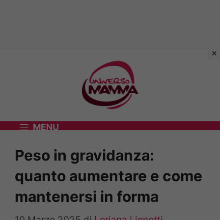
Vai
al
contenuto
MENU
Peso in gravidanza:
quanto aumentare e come
mantenersi in forma
10 Marzo 2025
di
Loriana Lionetti