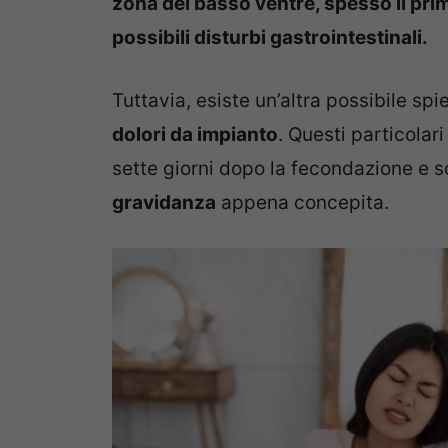
zona del basso ventre, spesso il pri
possibili disturbi gastrointestinali.
Tuttavia, esiste un’altra possibile spi
dolori da impianto
. Questi particola
sette giorni dopo la fecondazione e s
gravidanza
appena concepita.