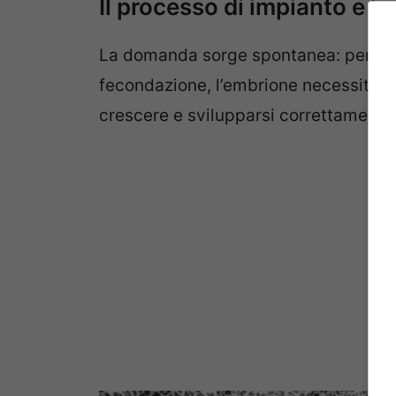
Il processo di impianto e i 
La domanda sorge spontanea: perché s
fecondazione, l’embrione necessita di
crescere e svilupparsi correttamente