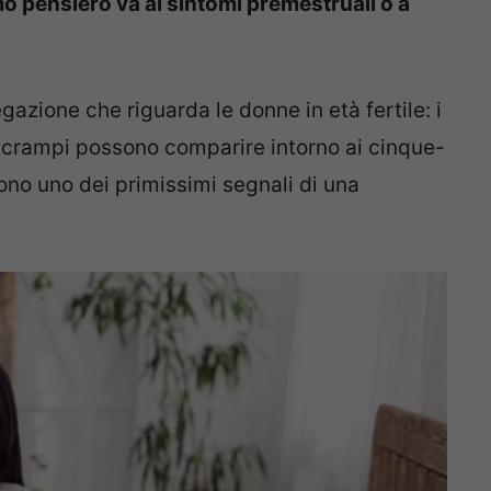
mo pensiero va ai sintomi premestruali o a
egazione che riguarda le donne in età fertile: i
ri crampi possono comparire intorno ai cinque-
ono uno dei primissimi segnali di una