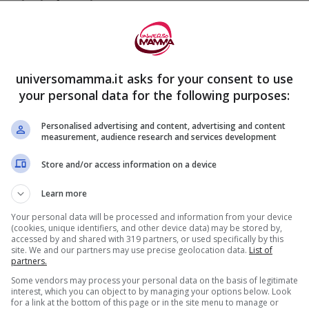
suoi sintomi
i verificano questi dolori? Dopo la
 annidarsi nella cavità uterina per poter
universomamma.it asks for your consent to use
.
your personal data for the following purposes:
Personalised advertising and content, advertising and content
measurement, audience research and services development
Store and/or access information on a device
Learn more
Your personal data will be processed and information from your device
(cookies, unique identifiers, and other device data) may be stored by,
accessed by and shared with 319 partners, or used specifically by this
site. We and our partners may use precise geolocation data.
List of
partners.
Some vendors may process your personal data on the basis of legitimate
interest, which you can object to by managing your options below. Look
for a link at the bottom of this page or in the site menu to manage or