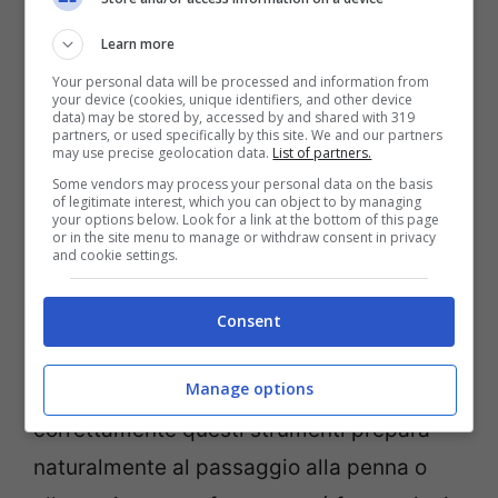
autonomia e prudenza – qualità preziose
Learn more
sia nella vita quotidiana sia
Your personal data will be processed and information from
nell’apprendimento accademico.
your device (cookies, unique identifiers, and other device
data) may be stored by, accessed by and shared with 319
partners, or used specifically by this site. We and our partners
may use precise geolocation data.
List of partners.
L’introduzione alla scrittura vera e propria
Some vendors may process your personal data on the basis
avviene idealmente dopo un periodo
of legitimate interest, which you can object to by managing
your options below. Look for a link at the bottom of this page
preparatorio durante il quale il bambino ha
or in the site menu to manage or withdraw consent in privacy
and cookie settings.
potuto familiarizzare con gli strumenti da
disegno più semplici ed intuitivi come i
Consent
pastelli a cera o gli stessi triangoli colorati.
Manage options
Mostrare poi al bambino come tenere
correttamente questi strumenti prepara
naturalmente al passaggio alla penna o