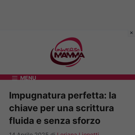
Vai
al
contenuto
MENU
Impugnatura perfetta: la
chiave per una scrittura
fluida e senza sforzo
14 Aprile 2025
di
Loriana Lionetti