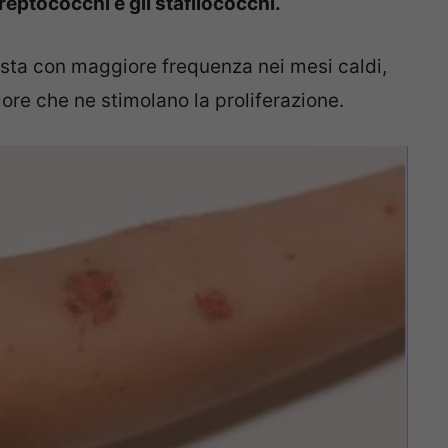
reptococchi e gli stafilococchi.
esta con maggiore frequenza nei mesi caldi,
lore che ne stimolano la proliferazione.