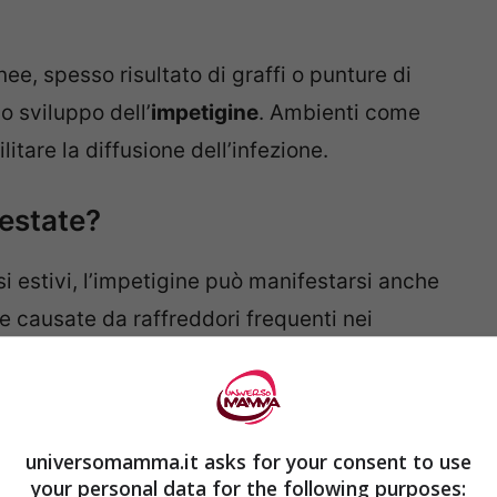
ee, spesso risultato di graffi o punture di
o sviluppo dell’
impetigine
. Ambienti come
itare la diffusione dell’infezione.
 estate?
 estivi, l’impetigine può manifestarsi anche
e causate da raffreddori frequenti nei
universomamma.it asks for your consent to use
your personal data for the following purposes: