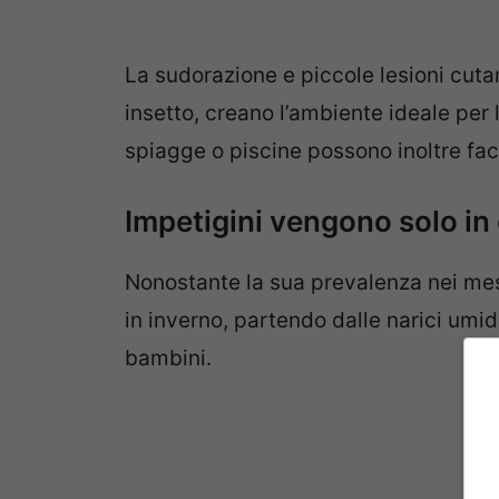
La sudorazione e piccole lesioni cutan
insetto, creano l’ambiente ideale per l
spiagge o piscine possono inoltre facil
Impetigini vengono solo in
Nonostante la sua prevalenza nei mesi
in inverno, partendo dalle narici umid
bambini.