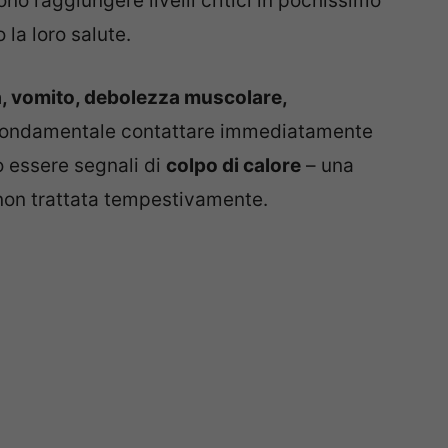
ono raggiungere livelli critici in pochissimo
la loro salute.
, vomito, debolezza muscolare,
fondamentale contattare immediatamente
 essere segnali di
colpo di calore
– una
non trattata tempestivamente.