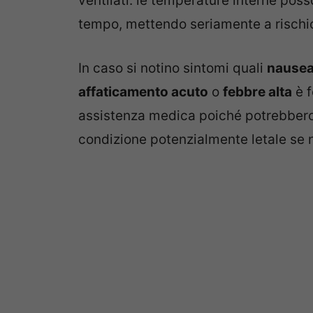
ventilati: le temperature interne poss
tempo, mettendo seriamente a rischio 
In caso si notino sintomi quali
nausea
affaticamento acuto
o
febbre alta
è 
assistenza medica poiché potrebbero
condizione potenzialmente letale se 