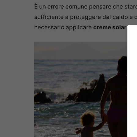
È un errore comune pensare che stare
sufficiente a proteggere dal caldo e 
necessario applicare
creme solari pr