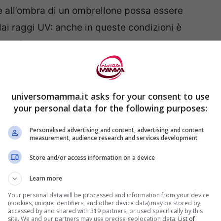
 all’ombra di un ombrellone possa essere
dai raggi UV: anche in queste condizioni è
otettive
.
universomamma.it asks for your consent to use
your personal data for the following purposes:
Personalised advertising and content, advertising and content
measurement, audience research and services development
Store and/or access information on a device
Learn more
Your personal data will be processed and information from your device
(cookies, unique identifiers, and other device data) may be stored by,
accessed by and shared with 319 partners, or used specifically by this
site. We and our partners may use precise geolocation data.
List of