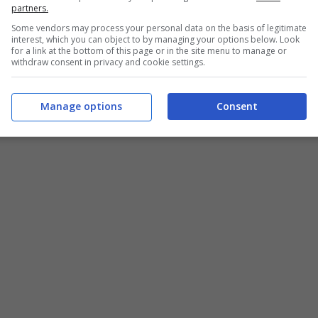
partners.
Some vendors may process your personal data on the basis of legitimate
interest, which you can object to by managing your options below. Look
for a link at the bottom of this page or in the site menu to manage or
withdraw consent in privacy and cookie settings.
Manage options
Consent