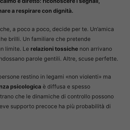
calmo e diretto: riconoscere i segnali,
are a respirare con dignità.
o che, a poco a poco, decide per te. Un’amica
che brilli. Un familiare che pretende
n limite. Le
relazioni tossiche
non arrivano
ndossano parole gentili. Altre, scuse perfette.
persone restino in legami «non violenti» ma
enza psicologica
è diffusa e spesso
strano che le dinamiche di controllo possono
iceve supporto precoce ha più probabilità di