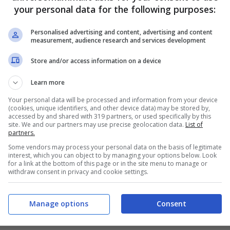
your personal data for the following purposes:
feriscono, poi “stavo scherzando”.
Personalised advertising and content, advertising and content
measurement, audience research and services development
ti, anche quando non hai fatto nulla.
Store and/or access information on a device
hiuso, stanchezza. Il corpo registra prima
Learn more
Your personal data will be processed and information from your device
(cookies, unique identifiers, and other device data) may be stored by,
accessed by and shared with 319 partners, or used specifically by this
site. We and our partners may use precise geolocation data.
List of
partners.
Some vendors may process your personal data on the basis of legitimate
interest, which you can object to by managing your options below. Look
for a link at the bottom of this page or in the site menu to manage or
withdraw consent in privacy and cookie settings.
Manage options
Consent