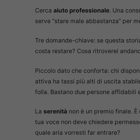
Cerca
aiuto professionale
. Una cons
serve “stare male abbastanza” per me
Tre domande-chiave: se questa storia
costa restare? Cosa ritroverei anda
Piccolo dato che conforta: chi dispone 
attiva ha tassi più alti di uscita stabi
folla. Bastano due persone affidabili 
La
serenità
non è un premio finale. È 
tua voce non deve chiedere permesso p
quale aria vorresti far entrare?