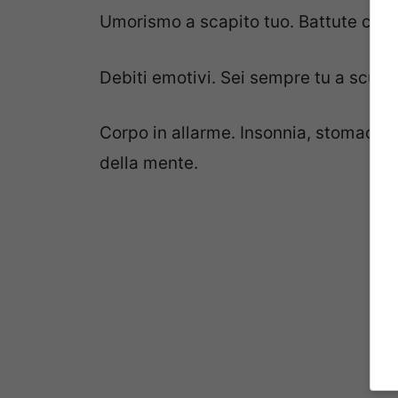
Umorismo a scapito tuo. Battute che 
Debiti emotivi. Sei sempre tu a scusar
Corpo in allarme. Insonnia, stomaco c
della mente.