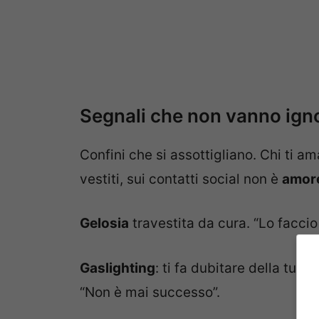
Segnali che non vanno igno
Confini che si assottigliano. Chi ti ama 
vestiti, sui contatti social non è
amor
Gelosia
travestita da cura. “Lo faccio p
Gaslighting
: ti fa dubitare della tua
“Non è mai successo”.