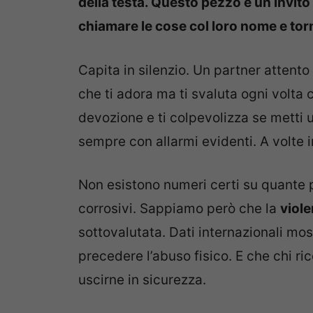
della testa. Questo pezzo è un invito 
chiamare le cose col loro nome e torn
Capita in silenzio. Un partner attent
che ti adora ma ti svaluta ogni volta 
devozione e ti colpevolizza se metti u
sempre con allarmi evidenti. A volte i
Non esistono numeri certi su quante 
corrosivi. Sappiamo però che la
viol
sottovalutata. Dati internazionali mo
precedere l’abuso fisico. E che chi r
uscirne in sicurezza.