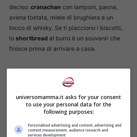
deciso:
cranachan
con lamponi, panna,
avena tostata, miele di brughiera e un
tocco di whisky. Se ti piacciono i biscotti,
lo
shortbread
al burro è un souvenir che
finisce prima di arrivare a casa.
universomamma.it asks for your consent
to use your personal data for the
following purposes:
Personalised advertising and content, advertising and
content measurement, audience research and
services development