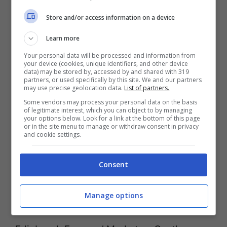
Dove provarli senza sbagliare
Store and/or access information on a device
Learn more
Old Town e Grassmarket per pub storici:
Your personal data will be processed and information from
your device (cookies, unique identifiers, and other device
stanze basse, camini accesi, cucina che
data) may be stored by, accessed by and shared with 319
partners, or used specifically by this site. We and our partners
non delude.
may use precise geolocation data.
List of partners.
Some vendors may process your personal data on the basis
of legitimate interest, which you can object to by managing
Leith per pesce e affumicati: passeggiata
your options below. Look for a link at the bottom of this page
or in the site menu to manage or withdraw consent in privacy
sul Water of Leith e tavoli con vista molo.
and cookie settings.
Stockbridge per caffè e brunch: perfetto
Consent
per il
full Scottish breakfast
in versione
Manage options
moderna.