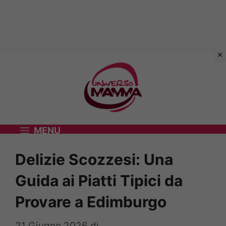
Vai
al
contenuto
MENU
Delizie Scozzesi: Una
Guida ai Piatti Tipici da
Provare a Edimburgo
21 Giugno 2026
di