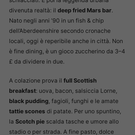
schiacciati. E poi la leggenda urbana
divenuta realtà: il
deep fried Mars bar
.
Nato negli anni ’90 in un fish & chip
dell’Aberdeenshire secondo cronache
locali, oggi è reperibile anche in città. Non
è fine dining, è un gioco zuccherino da 3–4
£ da dividere in due.
A colazione prova il
full Scottish
breakfast
: uova, bacon, salsiccia Lorne,
black pudding
, fagioli, funghi e le amate
tattie scones
di patate. Per uno spuntino,
la
Scotch pie
scalda tasche e umore allo
stadio o per strada. A fine pasto, dolce