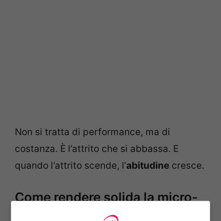
Non si tratta di performance, ma di
costanza. È l’attrito che si abbassa. E
quando l’attrito scende, l’
abitudine
cresce.
Come rendere solida la micro-
routine