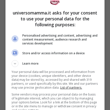
Scegli due ancore fisse. Dopo il caffè,
universomamma.it asks for your consent
to use your personal data for the
dieci squat + cinque minuti di camminata
following purposes:
sul posto. Prima di dormire, quindici minuti
di
lettura
su carta o e‑reader. Stacking
Personalised advertising and content, advertising and
content measurement, audience research and
semplice, zero fronzoli. Prepara l’ambiente.
services development
Scarpe vicino alla porta. Libro sul cuscino.
Store and/or access information on a device
Timer a 15’. Se suona e vuoi continuare,
Learn more
bonus; se no, missione compiuta. Accetta
Your personal data will be processed and information from
your device (cookies, unique identifiers, and other device
varianti. Niente palestra? Camminata tra
data) may be stored by, accessed by and shared with 319
partners, or used specifically by this site. We and our partners
due fermate. Salto della corda. Scale al
may use precise geolocation data.
List of partners.
posto dell’ascensore. Niente romanzo?
Some vendors may process your personal data on the basis
of legitimate interest, which you can object to by managing
Racconto breve, saggio, poesia. Anche
your options below. Look for a link at the bottom of this page
or in the site menu to manage or withdraw consent in privacy