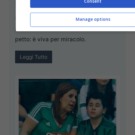
Consent
12 Settembre 2018
Valentina Colmi
Una bimba inglese è nata con una rara
Manage options
malformazione del cuore fuori dal
petto: è viva per miracolo.
Leggi Tutto