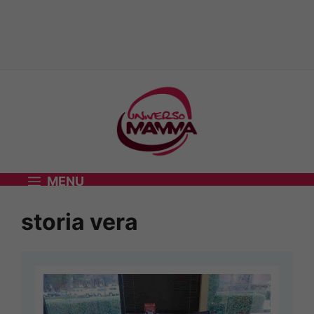
Vai
al
contenuto
MENU
storia vera