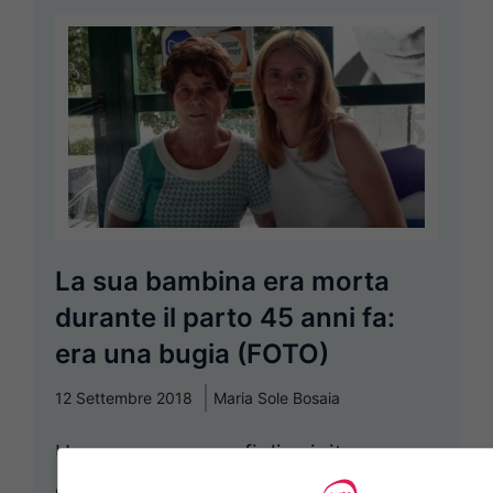
La sua bambina era morta
durante il parto 45 anni fa:
era una bugia (FOTO)
12 Settembre 2018
Maria Sole Bosaia
Una mamma e sua figlia si ritrovano
dopo molti anni