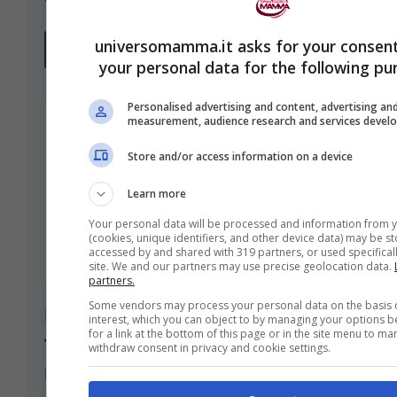
universomamma.it asks for your consent
Leggi Tutto
your personal data for the following pu
Personalised advertising and content, advertising an
measurement, audience research and services devel
Store and/or access information on a device
Learn more
Your personal data will be processed and information from 
(cookies, unique identifiers, and other device data) may be s
accessed by and shared with 319 partners, or used specificall
site. We and our partners may use precise geolocation data.
partners.
Some vendors may process your personal data on the basis o
Bimba nasce con il cuore
interest, which you can object to by managing your options b
for a link at the bottom of this page or in the site menu to m
fuori dal petto: viva per
withdraw consent in privacy and cookie settings.
miracolo (FOTO)