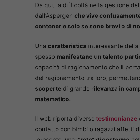
Da qui, la difficoltà nella gestione de
dall’Asperger,
che
vive confusamente l
contenerle solo se sono brevi o di n
Una
caratteristica
interessante della
spesso
manifestano un
talento
parti
capacità di ragionamento che li porta
del ragionamento tra loro, permettendo
scoperte
di grande
rilevanza in camp
matematico.
Il web riporta diverse
testimonianze
d
contatto con bimbi o ragazzi affetti 
presente una “
rete” di sostegno
nel