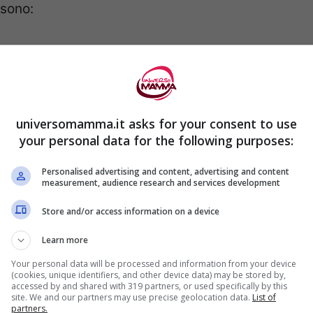
sono:
 gestione e nella decodifica dei linguaggi
o
sguardo
, la
postura del corpo
, tutti quegli
 una comunicazione senza l’uso della parola,
universomamma.it asks for your consent to use
ati d’animo;
your personal data for the following purposes:
to limitata;
 interessi estremamente particolari;
Personalised advertising and content, advertising and content
measurement, audience research and services development
etitive;
Store and/or access information on a device
comprendere le proprie emozioni o quelle
Learn more
iluppare empatia
( verso se stessi e verso gli
Your personal data will be processed and information from your device
(cookies, unique identifiers, and other device data) may be stored by,
accessed by and shared with 319 partners, or used specifically by this
relazioni con i coetanei;
site. We and our partners may use precise geolocation data.
List of
partners.