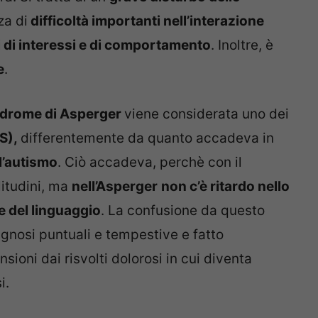
za di
difficoltà importanti nell’interazione
i di interessi e di comportamento
. Inoltre, è
e
.
ndrome di Asperger
viene considerata uno dei
PS),
differentemente da quanto accadeva in
’
autismo
. Ciò accadeva, perchè con il
litudini, ma
nell’Asperger
non c’è ritardo nello
e del linguaggio
. La confusione da questo
gnosi puntuali e tempestive e fatto
ioni dai risvolti dolorosi in cui diventa
i.