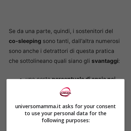
Se da una parte, quindi, i sostenitori del
co-sleeping
sono tanti, dall’altra numerosi
sono anche i detrattori di questa pratica
che sottolineano quali siano gli
svantaggi
:
una certa
percentuale di ansia nei
genitori
per cui la presenza del
bambino nel lettone può causare
universomamma.it asks for your consent
stress per paura di fargli male
to use your personal data for the
following purposes:
la possibilità che
, ritardando il