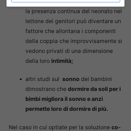
può interferire nella vita di coppia
:
la presenza continua del neonato nel
lettone dei genitori può diventare un
fattore che allontana i componenti
della coppia che improvvisamente si
vedono privati di una dimensione
della loro
intimità;
altri studi sul
sonno
dei bambini
dimostrano che
dormire da soli per i
bimbi migliora il sonno e anzi
permette loro di dormire di più.
Nel caso in cui optiate per la soluzione
co-