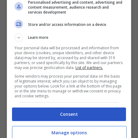
Personalised advertising and content, advertising and
distacco
tra il bambino e i genitori,
content measurement, audience research and
services development
quando questo avverrà, per il
Store and/or access information on a device
bambino sarà molto
traumatico;
Learn more
aumenta il rischio di
SIDS
(
Your personal data will be processed and information from
your device (cookies, unique identifiers, and other device
sindrome della morte improvvisa
data) may be stored by, accessed by and shared with 319
partners, or used specifically by this site. We and our partners
del lattante)
perchè durante il sonno
may use precise geolocation data.
List of partners.
Some vendors may process your personal data on the basis
si può involontariamente
of legitimate interest, which you can object to by managing
your options below. Look for a link at the bottom of this page
schiacciare o soffocare il bambino
.
or in the site menu to manage or withdraw consent in privacy
and cookie settings.
Questo rischio è particolarmente
alto nelle prime 11 settimane di vita
Consent
del bambino;
Manage options