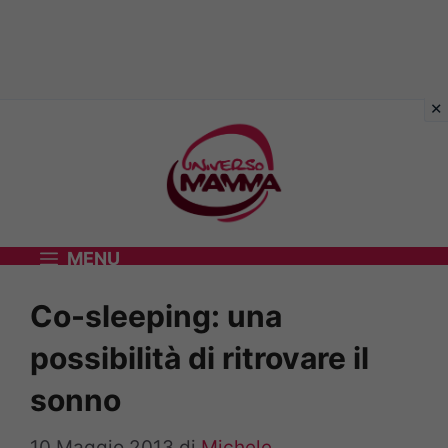
Vai
al
contenuto
MENU
Co-sleeping: una
possibilità di ritrovare il
sonno
10 Maggio 2013
di
Michele