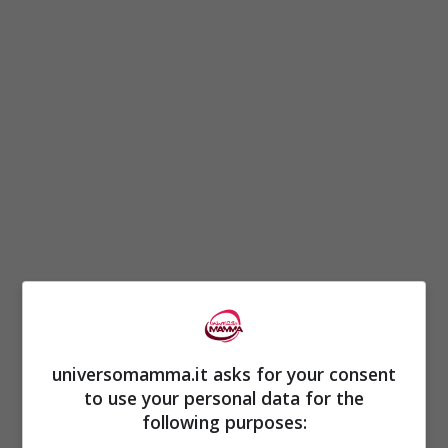
Spesso coloro che soffrondo di emorroidi o
ragadi anali trovano giovamento non solo
dopo l
‘operazione
, quando ormai il
universomamma.it asks for your consent
problema è risolto definitivamente, ma
to use your personal data for the
following purposes:
dopo
diverse cure o tentativi di cura
.