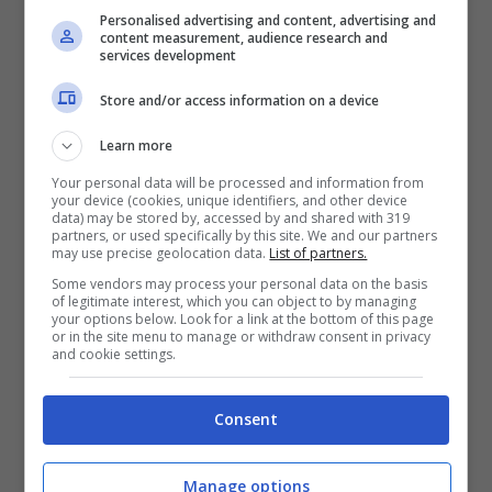
Personalised advertising and content, advertising and
content measurement, audience research and
Ma come possiamo prevenire le
services development
emorroidi?
Store and/or access information on a device
Per
prevenire le emorroidi
è importante
Learn more
innanzitutto stare attente alla
dieta
Your personal data will be processed and information from
seguita durante la gravidanza
, ma anche
your device (cookies, unique identifiers, and other device
data) may be stored by, accessed by and shared with 319
successivamente, e cercare di
introdurre
partners, or used specifically by this site. We and our partners
may use precise geolocation data.
List of partners.
cibi
ricchi di
fibre
che ci aiutano a
Some vendors may process your personal data on the basis
of legitimate interest, which you can object to by managing
combattere la stitichezza.
your options below. Look for a link at the bottom of this page
or in the site menu to manage or withdraw consent in privacy
and cookie settings.
Oltre al
consumo di frutta e verdura
possono esserci d’ausilio alcune
tisane o
Consent
pomate
a base di:
Manage options