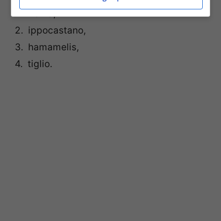
1. malva,
2. ippocastano,
3. hamamelis,
4. tiglio.