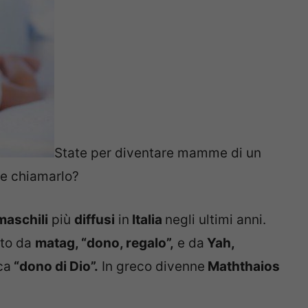
State per diventare mamme di un
e chiamarlo?
maschili
più
diffusi
in
Italia
negli ultimi anni.
to da
matag, “dono, regalo”,
e da
Yah,
ca
“dono di Dio”.
In greco divenne
Maththaios