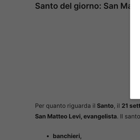
Santo del giorno: San Mat
Per quanto riguarda il
Santo
, il
21 se
San Matteo Levi, evangelista
. Il sant
banchieri,