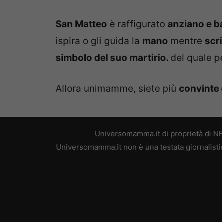
San Matteo
è raffigurato
anziano e b
ispira o gli guida la
mano
mentre
scr
simbolo del suo martirio.
del quale pe
Allora unimamme, siete più
convinte 
Universomamma.it di proprietà di N
Universomamma.it non è una testata giornalistic