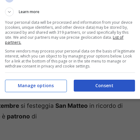
teo
Learn more
Your personal data will be processed and information from your device
(cookies, unique identifiers, and other device data) may be stored by,
accessed by and shared with 319 partners, or used specifically by this
site. We and our partners may use precise geolocation data.
List of
partners.
Some vendors may process your personal data on the basis of legitimate
interest, which you can object to by managing your options below. Look
for a link at the bottom of this page or in the site menu to manage or
withdraw consent in privacy and cookie settings.
Manage options
Consent
ttembre
si festeggia
San Matteo
in ricordo di
o è
patrono
di