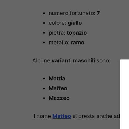
numero fortunato:
7
colore:
giallo
pietra:
topazio
metallo:
rame
Alcune
varianti maschili
sono:
Mattia
Maffeo
Mazzeo
Il nome
Matteo
si presta anche ad a