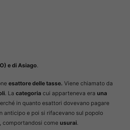
TO) e di Asiago
.
ione
esattore delle tasse.
Viene chiamato da
li
. La
categoria
cui apparteneva era
una
perché in quanto esattori dovevano pagare
in anticipo e poi si rifacevano sul popolo
i, comportandosi come
usurai
.