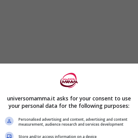
universomamma.it asks for your consent to use
your personal data for the following purposes:
Personalised advertising and content, advertising and content
lcuni composti come
Gianmatteo
.
measurement, audience research and services development
Store and/or access information on a device