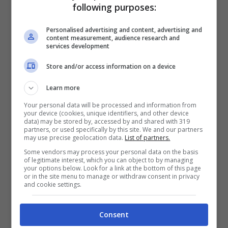
following purposes:
uno
di un bambino di 8 mesi,
Personalised advertising and content, advertising and
Jonathan,
che in braccio alla propria
content measurement, audience research and
services development
mamma si sente chiamare e subito
Store and/or access information on a device
sorride;
Learn more
uno di un il
bambino di 2 anni,
Your personal data will be processed and information from
Cooper,
della cui reazione vi
your device (cookies, unique identifiers, and other device
data) may be stored by, accessed by and shared with 319
innamorerete…
partners, or used specifically by this site. We and our partners
may use precise geolocation data.
List of partners.
Some vendors may process your personal data on the basis
of legitimate interest, which you can object to by managing
your options below. Look for a link at the bottom of this page
or in the site menu to manage or withdraw consent in privacy
and cookie settings.
Consent