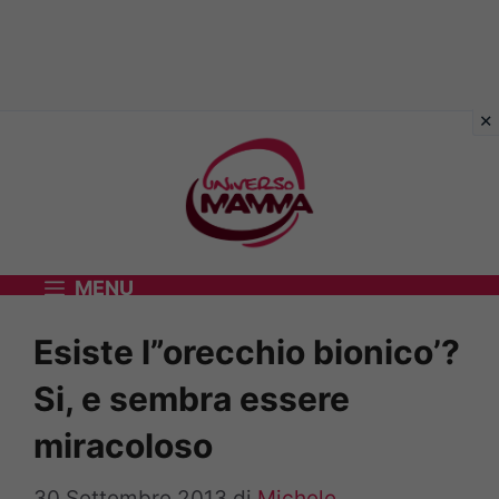
Vai
al
contenuto
MENU
Esiste l”orecchio bionico’?
Si, e sembra essere
miracoloso
30 Settembre 2013
di
Michele