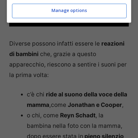
Manage options
Diverse possono infatti essere le
reazioni
di bambini
che, grazie a questo
apparecchio, riescono a sentire i suoni per
la prima volta:
c’è chi
ride al suono della voce della
mamma
,come
Jonathan e Cooper
,
o chi, come
Reyn Schadt
, la
bambina nella foto con la mamma,
dopo essere stata in
pieno silenzio