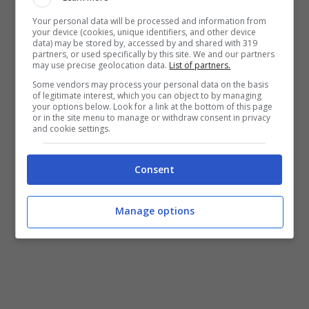
sia il fatto che le donne che allattano
Your personal data will be processed and information from
conducono una vita più sana ed hanno
your device (cookies, unique identifiers, and other device
data) may be stored by, accessed by and shared with 319
abitudini più corrette
.
partners, or used specifically by this site. We and our partners
may use precise geolocation data.
List of partners.
Some vendors may process your personal data on the basis
Ulteriori accertamenti della
W.K. Kellogg
of legitimate interest, which you can object to by managing
your options below. Look for a link at the bottom of this page
Foundation
sembrano mostrare che vi sia
or in the site menu to manage or withdraw consent in privacy
and cookie settings.
effettivamente un
legame causale
tra
l’
allattamento
e la minore possibilità di
Consent
contrarre queste patologie
.
Manage options