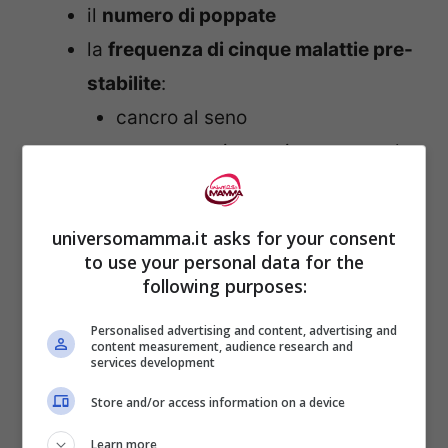
il
numero di poppate
la
frequenza di cinque malattie pre-
stabilite
:
cancro al seno
cancro ovarico perimenopausale
ipertensione
infarto
universomamma.it asks for your consent
diabete di tipo 2
to use your personal data for the
following purposes:
La
Dott.ssa Bartick
ha dichiarato che è
Personalised advertising and content, advertising and
content measurement, audience research and
impossibile sapere con certezza se sia
services development
l’allattamento a causare una minore
Store and/or access information on a device
possibilità di contrarre tali malattie o se
Learn more