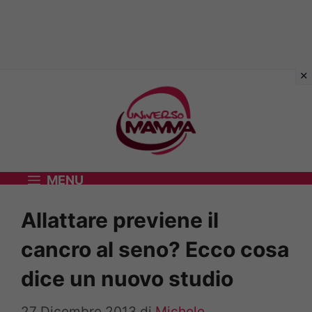
Vai
al
contenuto
MENU
Allattare previene il
cancro al seno? Ecco cosa
dice un nuovo studio
27 Dicembre 2013
di
Michele