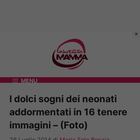
Vai
al
contenuto
MENU
I dolci sogni dei neonati
addormentati in 16 tenere
immagini – (Foto)
26 Luglio 2014
di
Maria Sole Bosaia