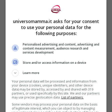
universomamma.it asks for your consent
to use your personal data for the
following purposes:
Personalised advertising and content, advertising and
content measurement, audience research and
services development
Store and/or access information on a device
Learn more
Pagine:
1
2
3
4
5
6
7
8
9
10
11
12
13
14
15
Your personal data will be processed and information from
your device (cookies, unique identifiers, and other device
16
data) may be stored by, accessed by and shared with 319
partners, or used specifically by this site. We and our partners
may use precise geolocation data.
List of partners.
Some vendors may process your personal data on the basis
of legitimate interest, which you can object to by managing