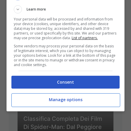
Learn more
Your personal data will be processed and information from
your device (cookies, unique identifiers, and other device
data) may be stored by, accessed by and shared with 319
partners, or used specifically by this site. We and our partners
may use precise geolocation data.
List of partners.
Some vendors may process your personal data on the basis
of legitimate interest, which you can object to by managing
ULTIMI ARTICOLI
your options below. Look for a link at the bottom of this page
or in the site menu to manage or withdraw consent in privacy
and cookie settings.
Consent
Manage options
Classifica Completa Dei Film
Di Spider-Man: Dal Peggiore