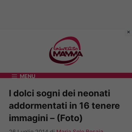
Vai
al
contenuto
MENU
I dolci sogni dei neonati
addormentati in 16 tenere
immagini – (Foto)
26 Luglio 2014
di
Maria Sole Bosaia