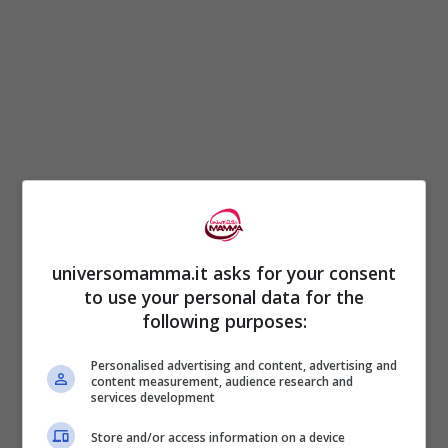
Pagine:
1
2
3
4
5
6
7
8
9
10
11
12
13
14
15
16
universomamma.it asks for your consent
to use your personal data for the
following purposes:
Personalised advertising and content, advertising and
content measurement, audience research and
services development
Store and/or access information on a device