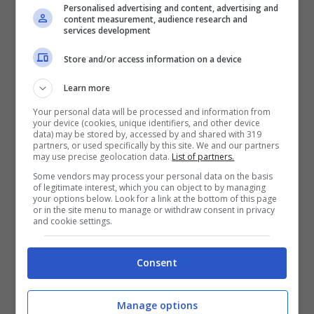
Personalised advertising and content, advertising and
content measurement, audience research and
se il cordone ombelicale ha un
services development
numero normale di vasi sanguigni. 2
Store and/or access information on a device
arterie e 1 vena
Learn more
che i vasi sanguigni del disco
Your personal data will be processed and information from
placentare siano normalmente
your device (cookies, unique identifiers, and other device
data) may be stored by, accessed by and shared with 319
partners, or used specifically by this site. We and our partners
sviluppati
may use precise geolocation data.
List of partners.
non ci siano cambiamenti cellulari
Some vendors may process your personal data on the basis
of legitimate interest, which you can object to by managing
che indichino un’infezione virale
your options below. Look for a link at the bottom of this page
or in the site menu to manage or withdraw consent in privacy
and cookie settings.
La condizione della placenta
evidenzia anche
se la mamma ha il diabete
Consent
e se il
bimbo è debole
e quindi ha bisogno
Manage options
di maggiori cure.