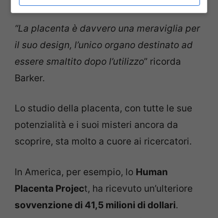
“La placenta è davvero una meraviglia per
il suo design, l’unico organo destinato ad
essere smaltito dopo l’utilizzo
” ricorda
Barker.
Lo studio della placenta, con tutte le sue
potenzialità e i suoi misteri ancora da
scoprire, sta molto a cuore ai ricercatori.
In America, per esempio, lo
Human
Placenta Projec
t, ha ricevuto un’ulteriore
sovvenzione di 41,5 milioni di dollari
.