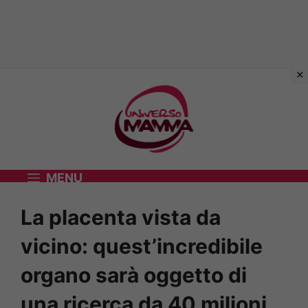
Vai
al
contenuto
MENU
La placenta vista da
vicino: quest’incredibile
organo sarà oggetto di
una ricerca da 40 milioni