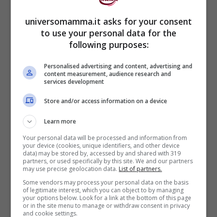
universomamma.it asks for your consent
lo stereotipo,
ossia il pensare che
to use your personal data for the
following purposes:
sia così
le donne incinte e le nuove madri
Personalised advertising and content, advertising and
content measurement, audience research and
hanno delle vite molte impegnative,
services development
tra nuovi orari, stanchezza,
Store and/or access information on a device
preoccupazioni per la salute e la
Learn more
cura del bebé.
Your personal data will be processed and information from
your device (cookies, unique identifiers, and other device
data) may be stored by, accessed by and shared with 319
In molte pensano che la mancanza di
partners, or used specifically by this site. We and our partners
may use precise geolocation data.
List of partners.
memoria sia da correlarsi con la
Some vendors may process your personal data on the basis
of legitimate interest, which you can object to by managing
gravidanza. Inoltre, secondo Larsons, le
your options below. Look for a link at the bottom of this page
or in the site menu to manage or withdraw consent in privacy
donne che soffrono di
depressione post
and cookie settings.