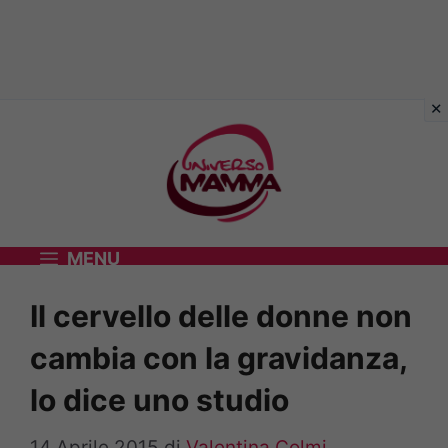
Vai
al
contenuto
MENU
Il cervello delle donne non
cambia con la gravidanza,
lo dice uno studio
14 Aprile 2015
di
Valentina Colmi