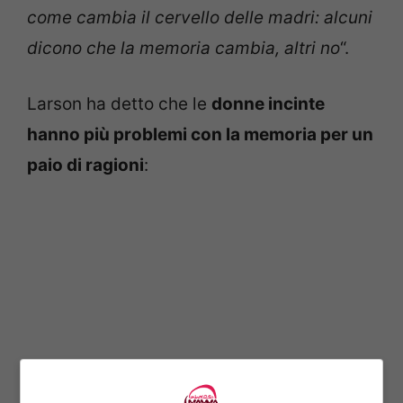
come cambia il cervello delle madri: alcuni
dicono che la memoria cambia, altri no
“.
Larson ha detto che le
donne incinte
hanno più problemi con la memoria per un
paio di ragioni
: