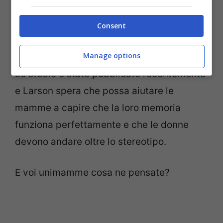
partum
hanno maggiore probabilità di
vedersi corrispondere lo stereotipo del
Consent
“cervello delle madri”.
Manage options
Lo studio è stato pubblicato recentemente
e Larson spera che possa aiutare le
mamme a capire che la loro memoria
funziona perfettamente e che le donne
devono andare oltre lo stereotipo.
E voi unimamme cosa ne pensate?